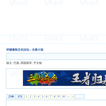
游客:
注册
|
登录
轩辕春秋文化论坛
» 古典小说
版主:
巴孤
,
西园新军
,
宇文铭
2540
1/51
1
2
3
4
5
6
7
8
9
10
››
›|
古典小说