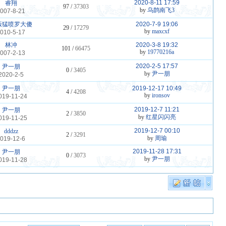
2020-8-11 17:59
睿翔
97 /
37303
by
乌鹊南飞3
007-8-21
饭猛喷罗大傻
2020-7-9 19:06
29 /
17279
by
maxcxf
010-5-17
林冲
2020-3-8 19:32
101 /
66475
by
19770216a
007-2-13
2020-2-5 17:57
尹一朋
0 /
3405
by
尹一朋
2020-2-5
尹一朋
2019-12-17 10:49
4 /
4208
by
ironsov
019-11-24
2019-12-7 11:21
尹一朋
2 /
3850
by
红星闪闪亮
019-11-25
2019-12-7 00:10
dddzz
2 /
3291
by
周瑜
019-12-6
2019-11-28 17:31
尹一朋
0 /
3073
by
尹一朋
019-11-28