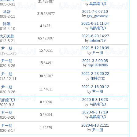
31 /
28487
by
乌鹊南飞3
005-3-31
马岱
2021-7-6 07:10
319 /
88977
by
gxy_gaoxiaoyi
009-2-11
2021-6-21 11:04
陈溪
4 /
4751
by
乌鹊南飞3
016-4-10
大刀关胜
2021-6-20 14:27
65 /
23097
by
hahaku719
013-5-21
2021-5-12 18:39
尹一朋
15 /
6051
by
尹一朋
019-11-25
尹一朋
2021-3-3 09:05
15 /
4491
by
hhp19910906
020-8-26
2021-2-23 20:22
尹一朋
30 /
8707
by
住持方丈
013-12-11
2021-2-16 00:12
尹一朋
11 /
4611
by
尹一朋
020-8-26
2020-9-3 18:23
乌鹊南飞3
0 /
3096
by
乌鹊南飞3
2020-9-3
2020-9-3 17:19
尹一朋
5 /
3094
by
乌鹊南飞3
020-8-26
2020-8-18 21:21
尹一朋
1 /
2579
by
尹一朋
020-8-17