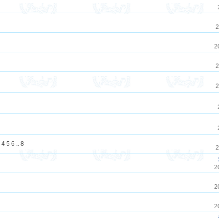
2
2
2
2
4
5
6
..
8
2
2
2
2