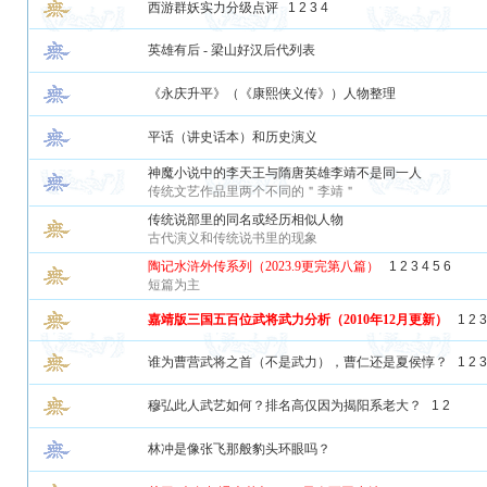
西游群妖实力分级点评
1
2
3
4
英雄有后 - 梁山好汉后代列表
《永庆升平》（《康熙侠义传》）人物整理
平话（讲史话本）和历史演义
神魔小说中的李天王与隋唐英雄李靖不是同一人
传统文艺作品里两个不同的＂李靖＂
传统说部里的同名或经历相似人物
古代演义和传统说书里的现象
陶记水浒外传系列（2023.9更完第八篇）
1
2
3
4
5
6
短篇为主
嘉靖版三国五百位武将武力分析（2010年12月更新）
1
2
3
谁为曹营武将之首（不是武力），曹仁还是夏侯惇？
1
2
3
穆弘此人武艺如何？排名高仅因为揭阳系老大？
1
2
林冲是像张飞那般豹头环眼吗？