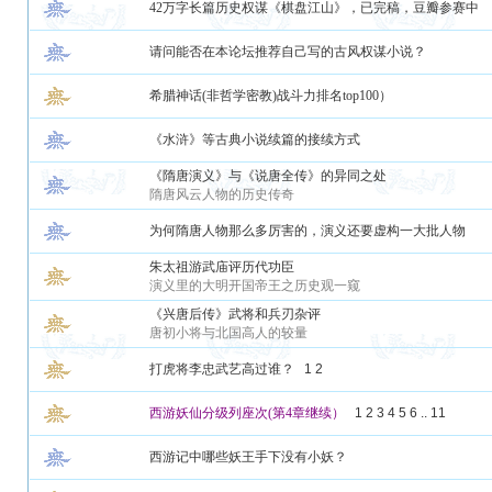
42万字长篇历史权谋《棋盘江山》，已完稿，豆瓣参赛中
请问能否在本论坛推荐自己写的古风权谋小说？
希腊神话(非哲学密教)战斗力排名top100）
《水浒》等古典小说续篇的接续方式
《隋唐演义》与《说唐全传》的异同之处
隋唐风云人物的历史传奇
为何隋唐人物那么多厉害的，演义还要虚构一大批人物
朱太祖游武庙评历代功臣
演义里的大明开国帝王之历史观一窥
《兴唐后传》武将和兵刃杂评
唐初小将与北国高人的较量
打虎将李忠武艺高过谁？
1
2
西游妖仙分级列座次(第4章继续）
1
2
3
4
5
6
..
11
西游记中哪些妖王手下没有小妖？