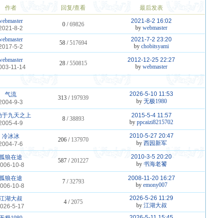
作者
回复/查看
最后发表
webmaster
2021-8-2 16:02
0 /
69826
by
webmaster
2021-8-2
webmaster
2021-7-2 23:20
58 /
517694
by
chobitsyami
2017-5-2
webmaster
2012-12-25 22:27
28 /
550815
by
webmaster
003-11-14
2026-5-10 11:53
气流
313 /
197939
by
无极1980
2004-9-3
动于九天之上
2015-5-4 11:57
8 /
38893
by
ppcaizi8215702
2005-4-9
2010-5-27 20:47
冷冰冰
206 /
137970
by
西园新军
2004-7-6
2010-3-5 20:20
孤狼在途
587 /
201227
by
书海老饕
006-10-8
孤狼在途
2008-11-20 16:27
7 /
32793
by
emony007
006-10-8
2026-5-26 11:29
江湖大叔
4 /
2075
by
江湖大叔
026-5-17
2026-5-11 15:45