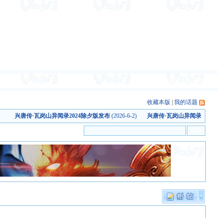
会员
|
搜索
|
统计
|
帮助
收藏本版
|
我的话题
兴唐传·瓦岗山异闻录2024除夕版发布
(2026-6-2)
兴唐传·瓦岗山异闻录（20150
全部
精华