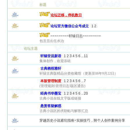
标题
论坛迁移，停机数日
论坛官方微信公众号成立
1
2
=========轩辕日志=========
包丑丑出任水泊
论坛主题
轩辕世说新语
1
2
3
4
5
6
..
11
集体创作，欢迎添砖
古典栖梧雅轩
轩辕古典版精品分类收藏馆（更新至06年9月22日）
本版管理制度
1
2
3
4
5
6
..
7
(管理规则\管理日志\版区通告)
经典书华墨宝
1
2
3
4
5
6
..
20
古典小说在线文字版或链接
悬赏答疑解惑
古典小说区的求助帖与解答汇总
穿越历史小说避坑指南+实操技巧，附个人创作案例分享