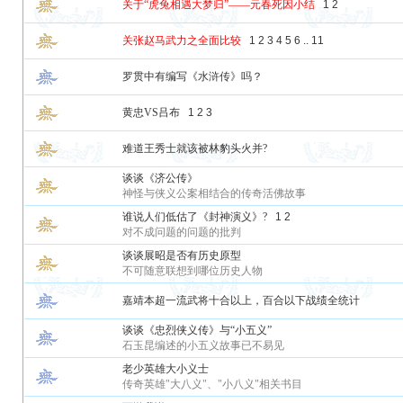
关于“虎兔相遇大梦归”——元春死因小结
1
2
关张赵马武力之全面比较
1
2
3
4
5
6
..
11
罗贯中有编写《水浒传》吗？
黄忠VS吕布
1
2
3
难道王秀士就该被林豹头火并?
谈谈《济公传》
神怪与侠义公案相结合的传奇活佛故事
谁说人们低估了《封神演义》?
1
2
对不成问题的问题的批判
谈谈展昭是否有历史原型
不可随意联想到哪位历史人物
嘉靖本超一流武将十合以上，百合以下战绩全统计
谈谈《忠烈侠义传》与“小五义”
石玉昆编述的小五义故事已不易见
老少英雄大小义士
传奇英雄"大八义"、"小八义"相关书目