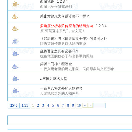
西游我说
1
2
3
4
西游记草根研究系列
关张对徐庶为何跟诸葛不一样？
多角度分析水浒传应有的结局走向
1
2
3
4
原“评荡寇志系列”，全文完！
《兴唐传》与《说唐演义全传》的异同之处
隋唐英雄传奇史诗话题的重谈
魏将晋鄙之死有必要吗？
抗秦救国的魏公子与老将军的恩怨
笑谈＂门神＂程咬金
一代兴唐老臣的历史形象、民间形象与文艺形象
zt三国足球名人堂
一百单八将之外的人物称号
天罡地煞之外的人物绰号
2540
1/51
1
2
3
4
5
6
7
8
9
10
››
›|
正在浏览此论坛的会员 - 共
1066
人在线