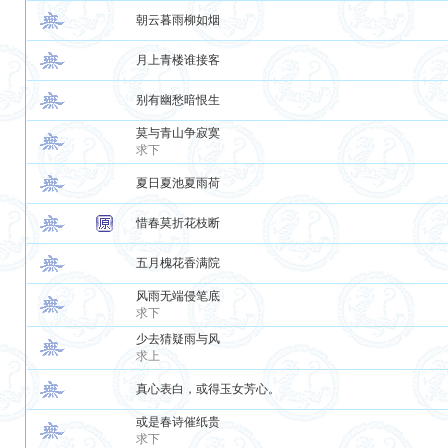
朝云暮雨柳如烟
月上青楼谁接客
别有幽愁暗恨生
莫与青山争寂寞
求下
夏日夏池夏雨荷
惜春莫折花枝断
五月槐花香满院
风雨无端侵笔底
求下
少去猜疑雨与风
求上
真心表白，或得玉女芳心。
或是春诗催纸贵
求下