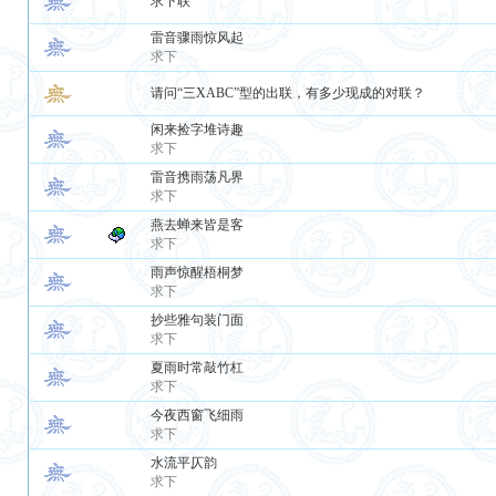
求下联
雷音骤雨惊风起
求下
请问“三XABC”型的出联，有多少现成的对联？
闲来捡字堆诗趣
求下
雷音携雨荡凡界
求下
燕去蝉来皆是客
求下
雨声惊醒梧桐梦
求下
抄些雅句装门面
求下
夏雨时常敲竹杠
求下
今夜西窗飞细雨
求下
水流平仄韵
求下