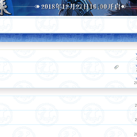
2
2
2
2