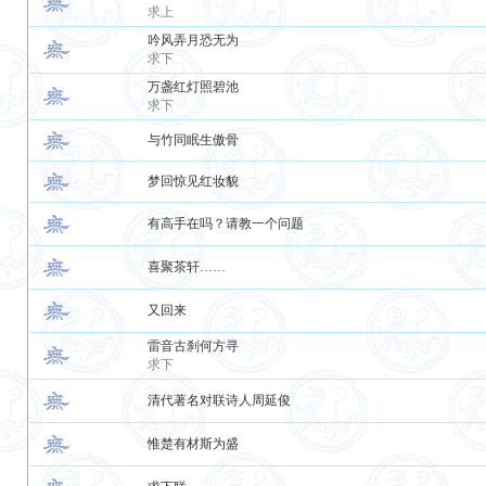
求上
吟风弄月恐无为
求下
万盏红灯照碧池
求下
与竹同眠生傲骨
梦回惊见红妆貌
有高手在吗？请教一个问题
喜聚茶轩……
又回来
雷音古刹何方寻
求下
清代著名对联诗人周延俊
惟楚有材斯为盛