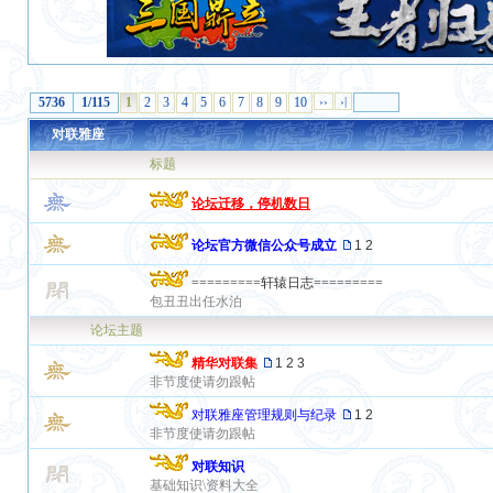
5736
1/115
1
2
3
4
5
6
7
8
9
10
››
›|
对联雅座
标题
论坛迁移，停机数日
论坛官方微信公众号成立
1
2
=========轩辕日志=========
包丑丑出任水泊
论坛主题
精华对联集
1
2
3
非节度使请勿跟帖
对联雅座管理规则与纪录
1
2
非节度使请勿跟帖
对联知识
基础知识\资料大全