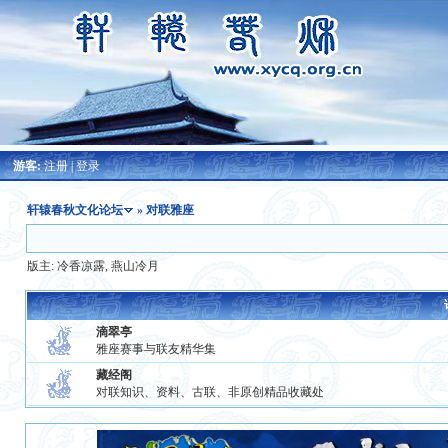
游客:
注册
|
登录
轩辕春秋文化论坛
» 对联雅座
版主:
冷香凉露
,
燕山冷月
滴翠亭
雅座赛事与联友精华集
藏经阁
对联知识、资料、古联、非原创精品收藏处