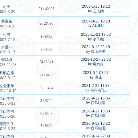
2009-1-15 19:12
村夫
21 /
40025
by
在人间
006-3-30
林夜紫
2007-8-26 18:10
9 /
28390
by
ADIEU
005-3-10
2025-11-21 17:52
封云
1 /
8854
by
哆子颜
007-7-15
2024-8-12 22:49
力量22
3 /
4889
by
晨山尚书
020-3-17
2023-12-27 22:32
斑鸠凉
24 /
2341
by
斑鸠凉
023-11-28
2021-6-1 08:57
月明左岸
23 /
8485
by
凉珠
003-9-12
2021-2-22 11:37
立雪宝琴
3 /
11494
by
乌鹊南飞3
004-10-10
2020-9-12 16:36
晨山尚书
3 /
5725
by
西瓜啦啦
015-5-31
2020-9-12 16:33
晨山尚书
6 /
5348
by
西瓜啦啦
015-5-20
2020-9-12 16:32
寒流先生
5 /
5600
by
西瓜啦啦
016-3-24
2019-9-14 22:30
晨山尚书