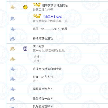
测平仄的功具及网址
最新工具在箱楼
【滴翠亭】集锦
联友精华集及雅座赛事一览
临屏一组———20070715晨
柳浪闻莺心浪动
两个对联
第一次在对联雅座发帖呢
[求助]
[求助]
逍遥女侠精选自创十联
世间尘垢几人扫
求下
偏是雨声到夜长
翰墨清香一曲琴
风敲竹杠乱弹琴