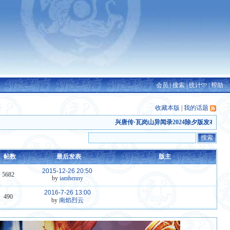
会员
|
搜索
|
统计
|
帮助
收藏本版
|
我的话题
兴唐传·瓦岗山异闻录2024除夕版发布
(2026-6-2
帖数
最后发表
版主
2015-12-26 20:50
5682
by
iamhenny
2016-7-26 13:00
490
by
南焰烈云