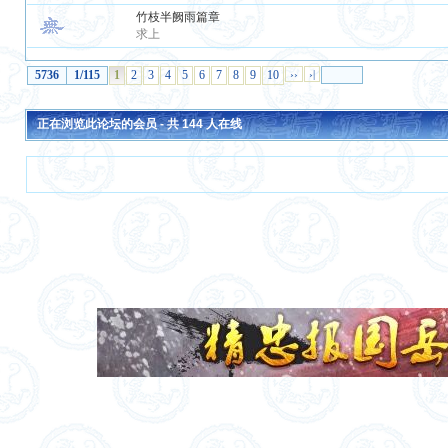
竹枝半阙雨篇章
求上
5736
1/115
1
2
3
4
5
6
7
8
9
10
››
›|
正在浏览此论坛的会员 - 共
144
人在线