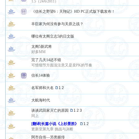
1.5（24/6/2011）
《信长之野望6：天翔记》HD PC正式版下载发布！
丰臣家为何没有参与关原之战？
哪位有太阁立志5的日文版
太阁5新武将
好多MM
完了几天14还不错
可惜细节方面没注意又是卖PK的节奏
信长14体验
名军师和大名
1
2
大航海时代
谈谈武田家灭亡的原因
1
2
3
同上
[翻译]长篇小说《上杉景胜》
1
2
更新至第九章 挑战与决断
阿市自传—另类姬传