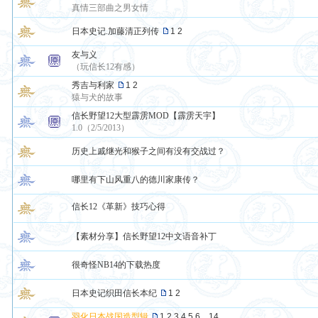
真情三部曲之男女情
日本史记.加藤清正列传
1
2
友与义
（玩信长12有感）
秀吉与利家
1
2
猿与犬的故事
信长野望12大型霹雳MOD【霹雳天宇】
1.0（2/5/2013）
历史上戚继光和猴子之间有没有交战过？
哪里有下山风重八的德川家康传？
信长12《革新》技巧心得
【素材分享】信长野望12中文语音补丁
很奇怪NB14的下载热度
日本史记织田信长本纪
1
2
羽化日本战国造型辑
1
2
3
4
5
6
..
14