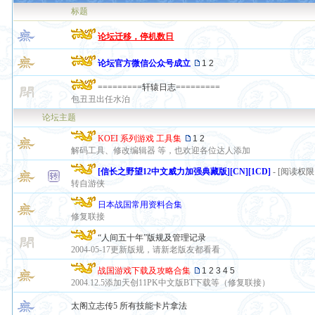
标题
论坛迁移，停机数日
论坛官方微信公众号成立
1
2
=========轩辕日志=========
包丑丑出任水泊
论坛主题
KOEI 系列游戏 工具集
1
2
解码工具、修改编辑器 等，也欢迎各位达人添加
[信长之野望12中文威力加强典藏版][CN][1CD]
- [阅读权
转自游侠
日本战国常用资料合集
修复联接
“人间五十年”版规及管理记录
2004-05-17更新版规，请新老版友都看看
战国游戏下载及攻略合集
1
2
3
4
5
2004.12.5添加天创11PK中文版BT下载等（修复联接）
太阁立志传5 所有技能卡片拿法