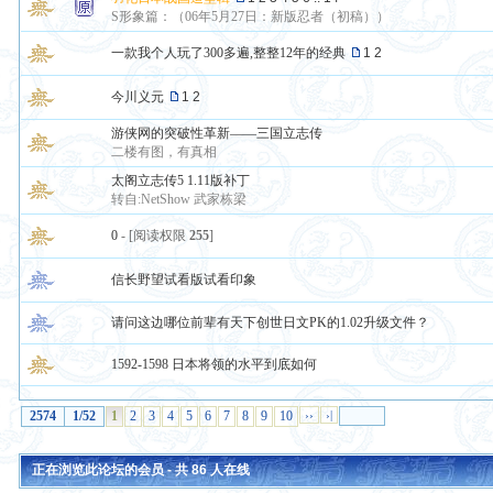
S形象篇：（06年5月27日：新版忍者（初稿））
一款我个人玩了300多遍,整整12年的经典
1
2
今川义元
1
2
游侠网的突破性革新——三国立志传
二楼有图，有真相
太阁立志传5 1.11版补丁
转自:NetShow 武家栋梁
0
- [阅读权限
255
]
信长野望试看版试看印象
请问这边哪位前辈有天下创世日文PK的1.02升级文件？
1592-1598 日本将领的水平到底如何
2574
1/52
1
2
3
4
5
6
7
8
9
10
››
›|
正在浏览此论坛的会员 - 共
86
人在线