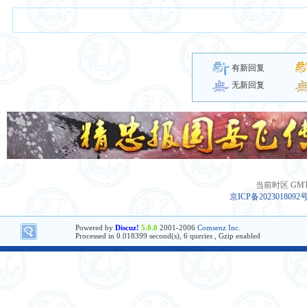
有新回复
无新回复
当前时区 GMT+8
京ICP备2023018092
Powered by
Discuz!
5.0.0
2001-2006
Comsenz Inc.
Processed in 0.018399 second(s), 6 queries , Gzip enabled