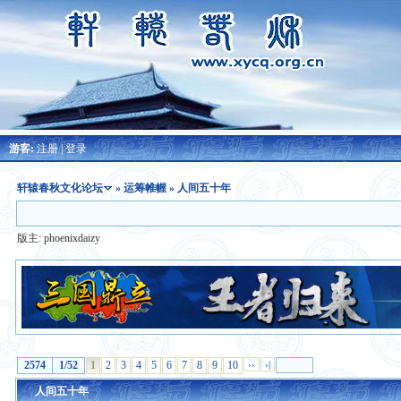
游客:
注册
|
登录
轩辕春秋文化论坛
»
运筹帷幄
» 人间五十年
版主:
phoenixdaizy
2574
1/52
1
2
3
4
5
6
7
8
9
10
››
›|
人间五十年