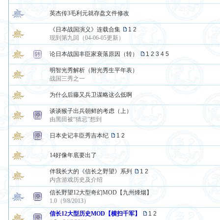
英杰传3毛利元就存盘文件修改
《日本战国演义》连载合集
1
2
现到第九回（04-06-05更新）
论日本战国丰臣家衰落原因（转）
1
2
3
4
5
明智光秀解析（附光秀生平年表）
战国三秀之一
为什么后藤又兵卫谋略这么低啊
谈谈猴子出兵朝鲜的考虑（上）
由黑田被“猜忌”想到
日本史记丰臣秀吉本纪
1
2
14好像年底要出了
伴我长大的《信长之野望》系列
1
2
内含游戏历史及介绍
信长野望12大型奇幻MOD【九州烽烟】
1.0（9/8/2013）
信长12大型历史MOD【横扫千军】
1
2