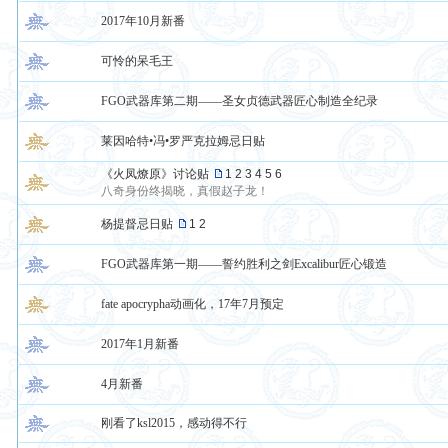
2017年10月新番
可怜的呆毛王
FGO武器库第二期——圣女贞德武器匠心制造全纪录
莱因哈特•冯•罗严克拉姆忌日贴
《火凤燎原》讨论贴
1
2
3
4
5
6
八奇身份终揭晓，真假赵子龙！
杨提督忌日贴
1
2
FGO武器库第一期——誓约胜利之剑Excalibur匠心锻造
fate apocrypha动画化，17年7月预定
2017年1月新番
4月新番
刚看了ksl2015，感动得不行