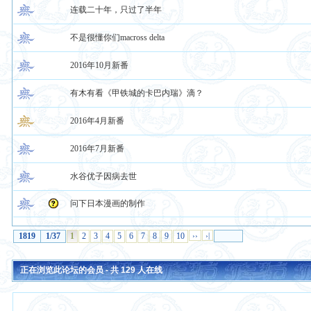
连载二十年，只过了半年
不是很懂你们macross delta
2016年10月新番
有木有看《甲铁城的卡巴内瑞》滴？
2016年4月新番
2016年7月新番
水谷优子因病去世
问下日本漫画的制作
1819
1/37
1
2
3
4
5
6
7
8
9
10
››
›|
正在浏览此论坛的会员 - 共
129
人在线