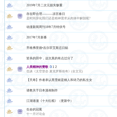
2019年7月二次元损失惨重
存在即合理----------凉宫春日
是时间异化我们还是精神需求从肉体中解脱呢?
动漫新闻周刊18年7月特供号
2017年7月新番
齐格弗里德•吉尔菲艾斯忌日贴
皆杀的田中，这次真的有点过分了
人类精神的赞歌
1
2
也谈《太空堡垒·麦克罗斯传奇》(全文完)
【夭寿】作者承认黑雪姬是桐人和诗乃的私生女
请教关于日本漫画制作
江湖港漫《十大红棍》（更新中）
生命的冠冕
十一月讨论会