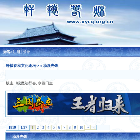
游客:
注册
|
登录
轩辕春秋文化论坛
» 动漫先锋
版主:
1级魔法行会
,
水镜门生
1819
1/37
1
2
3
4
5
6
7
8
9
10
››
›|
动漫先锋