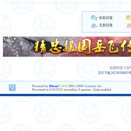
有新回复
无新回复
当前时区 GMT+8
京ICP备2023018092
Powered by
Discuz!
5.0.0
2001-2006
Comsenz Inc.
Processed in 0.015523 second(s), 6 queries , Gzip enabled