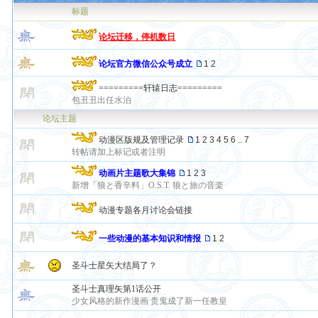
标题
论坛迁移，停机数日
论坛官方微信公众号成立
1
2
=========轩辕日志=========
包丑丑出任水泊
论坛主题
动漫区版规及管理记录
1
2
3
4
5
6
..
7
转帖请加上标记或者注明
动画片主题歌大集锦
1
2
3
新增「狼と香辛料」O.S.T. 狼と旅の音楽
动漫专题各月讨论会链接
一些动漫的基本知识和情报
1
2
圣斗士星矢大结局了？
圣斗士真理矢第1话公开
少女风格的新作漫画 贵鬼成了新一任教皇