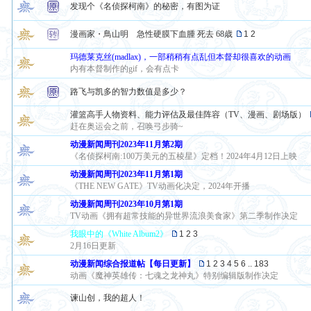
发现个《名侦探柯南》的秘密，有图为证
漫画家・鳥山明 急性硬膜下血腫 死去 68歳
1
2
玛德莱克丝(madlax)，一部稍稍有点乱但本督却很喜欢的动画
内有本督制作的gif，会有点卡
路飞与凯多的智力数值是多少？
灌篮高手人物资料、能力评估及最佳阵容（TV、漫画、剧场版）
赶在奥运会之前，召唤弓步骑~
动漫新闻周刊2023年11月第2期
《名侦探柯南:100万美元的五棱星》定档！2024年4月12日上映
动漫新闻周刊2023年11月第1期
《THE NEW GATE》TV动画化决定，2024年开播
动漫新闻周刊2023年10月第1期
TV动画《拥有超常技能的异世界流浪美食家》第二季制作决定
我眼中的《White Album2》
1
2
3
2月16日更新
动漫新闻综合报道帖【每日更新】
1
2
3
4
5
6
..
183
动画《魔神英雄传：七魂之龙神丸》特别编辑版制作决定
谏山创，我的超人！