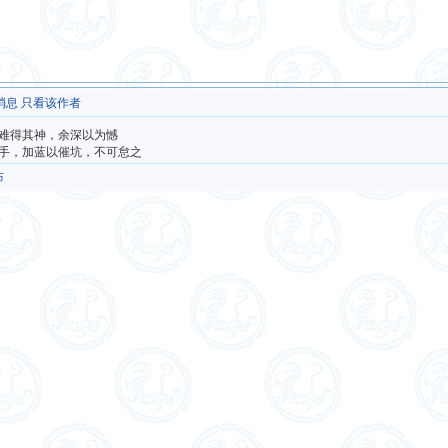
消息
只看该作者
难得其神，余深以为憾
手，加蓝以催坑，不可怠之
布