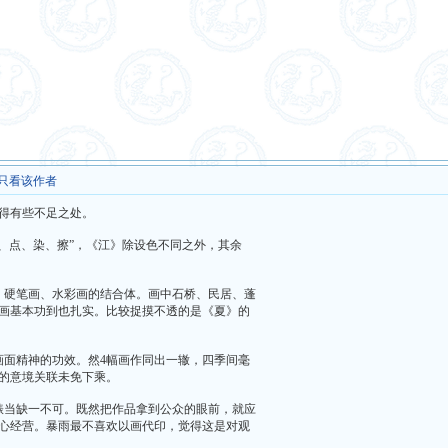
只看该作者
得有些不足之处。
皴、点、染、擦”，《江》除设色不同之外，其余
、硬笔画、水彩画的结合体。画中石桥、民居、蓬
画基本功到也扎实。比较捉摸不透的是《夏》的
画面精神的功效。然4幅画作同出一辙，四季间毫
的意境关联未免下乘。
裱当缺一不可。既然把作品拿到公众的眼前，就应
心经营。暴雨最不喜欢以画代印，觉得这是对观