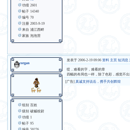
功绩
2601
帖子
14340
编号
70
注册
2003-9-19
来自
浦江西畔
家族
泡泡营
发表于 2006-2-19 09:06
资料
主页
短消息
corgan
哎，难看的字，难看的章
四幅的布局也一样，除了色彩，感觉不出
[广告]
真诚支持说岳，携手共创辉煌
组别
百姓
级别
破贼校尉
功绩
1
帖子
95
编号
59276