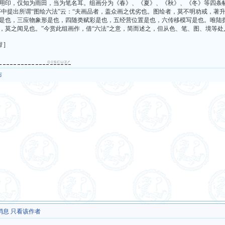
印，仅知为雨田，当为笔名耳。组画分为《春》、《夏》、《秋》、《冬》等四条幅
序中提出所谓“图绘六法”云：“夫画品者，盖众画之优劣也。图绘者，莫不明劝戒，
是也，三应物象形是也，四随类赋彩是也，五经营位置是也，六传移模写是也。唯陆
，莫之闻见也。”今赏此组画作，借“六法”之意，简而述之，但从色、笔、图、境等
编辑
]
布
消息
只看该作者