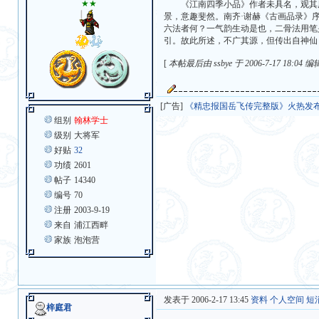
★★
《江南四季小品》作者未具名，观其用
景，意趣斐然。南齐·谢赫《古画品录》
六法者何？一气韵生动是也，二骨法用笔
引。故此所述，不广其源，但传出自神仙
[
本帖最后由 ssbye 于 2006-7-17 18:04 
[广告]
《精忠报国岳飞传完整版》火热发
组别
翰林学士
级别
大将军
好贴
32
功绩
2601
帖子
14340
编号
70
注册
2003-9-19
来自
浦江西畔
家族
泡泡营
发表于 2006-2-17 13:45
资料
个人空间
短
梓庭君