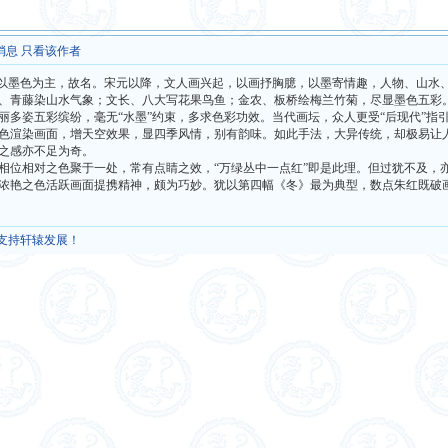
消息
只看该作者
以墨色为主，故名。宋元以降，文人画兴起，以画抒胸臆，以墨寄情趣，人物、山水
、青藤染山水气象；文长、八大写花果鸟鱼；金农、板桥绘梅兰竹菊，尽显墨色五彩
丽多姿五彩缤纷，毫无“水墨”约束，多求色彩功效。当代画坛，众人更受“后现代”指
渲染画面，增天空效果，显四季风情，别有韵味。如此手法，大异传统，却极易让人
之感亦不足为奇。
位相对之色聚于一处，常有点睛之效，“万绿丛中一点红”即是此理。但过犹不及，
浓艳之色活跃画面提携精神，颇为巧妙。犹以第四幅《冬》最为典型，数点朱红既破
，支持轩辕发展！