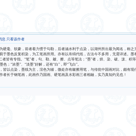
消息
只看该作者
毫、软豪，前者着力惯于勾勒，后者涵水利于点染，以湖州所出最为闻名，称之为“
易于墨色反复积染，为工笔画所用。亦有以帛绢代纸，古法今不多用，无需详述。墨有“
者皆有专指。“笔”者，勾、勒、皴、擦、点等笔法；“墨”者，烘、染、破、泼、积等
墨色；“浓墨”、“淡墨”好解，还有“白”，即“飞白”。
，皆以点染，墨线为主，渲色为辅，微处亦有皴擦用笔，与传统中国画对比，颇有现
作者长于钢笔画，此画作乃国画、硬笔画及水彩画三者相融，实乃真知灼见也！