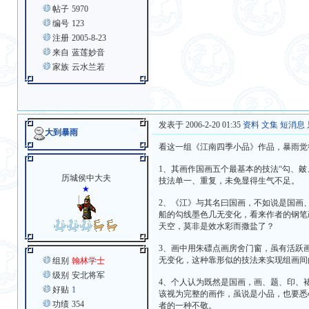
帖子
5970
编号
123
注册
2005-8-23
来自
蓝莲妙音
家族
云水兰若
发表于 2006-2-20 01:35
资料
文集
短消息
大到暴雨
看这一组《江南四季小品》作品，暴雨觉
1、其画作国画五个最基本的技法“勾、
历城侯中大夫
技法单一、重复，未免显得生气不足。
★
2、《江》与其名曰国画，不如说是国画
船的勾线墨色几无变化，看来作者的钢笔
天空，莫非是效水彩而撒盐了？
3、画中用朱磦点画房舍门窗，虽有活跃
无变化，这种靠形似的技法来实现组画间
组别
翰林学士
级别
安北将军
4、个人认为既然是国画，画、题、印、
好贴
1
该视为完整的画作，虽说是小品，也要悉
功绩
354
者的一种不敬。