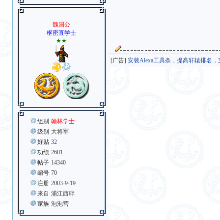
魏国公
枢密直学士
★★
[广告]
安装Alexa工具条，提高轩辕排名
组别
翰林学士
级别
大将军
好贴
32
功绩
2601
帖子
14340
编号
70
注册
2003-9-19
来自
浦江西畔
家族
泡泡营