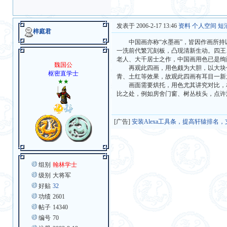
发表于 2006-2-17 13:46
资料
个人空间
短
梓庭君
中国画亦称“水墨画”，皆因作画所持
一洗前代繁冗刻板，凸现清新生动。四王
老人、大千居士之作，中国画用色已是绚
魏国公
再观此四画，用色颇为大胆，以大块色
枢密直学士
青、土红等效果，故观此四画有耳目一新
★★
画面需要烘托，用色尤其讲究对比，相
比之处，例如房舍门窗、树丛枝头，点许
[广告]
安装Alexa工具条，提高轩辕排名
组别
翰林学士
级别
大将军
好贴
32
功绩
2601
帖子
14340
编号
70