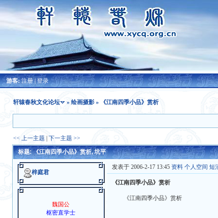
游客:
注册
|
登录
轩辕春秋文化论坛
»
绘画摄影
» 《江南四季小品》赏析
<< 上一主题
|
下一主题 >>
标题: 《江南四季小品》赏析, 坑平
发表于 2006-2-17 13:45
资料
个人空间
短
梓庭君
《江南四季小品》赏析
《江南四季小品》赏析
魏国公
枢密直学士