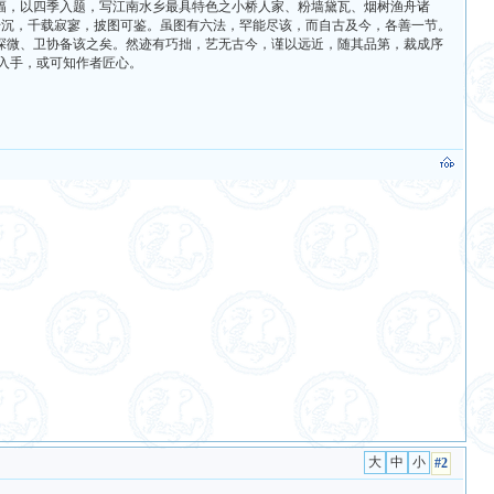
，以四季入题，写江南水乡最具特色之小桥人家、粉墙黛瓦、烟树渔舟诸
著升沉，千载寂寥，披图可鉴。虽图有六法，罕能尽该，而自古及今，各善一节。
探微、卫协备该之矣。然迹有巧拙，艺无古今，谨以远近，随其品第，裁成序
处入手，或可知作者匠心。
#2