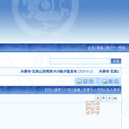
会员
|
搜索
|
统计
|
帮助
兴唐传·瓦岗山异闻录2024除夕版发布
(2026-6-2)
兴唐传·瓦岗山异闻录（20
打印
|
推荐
|
订阅
|
收藏
|
开通个人空间
|
加入资讯
#1