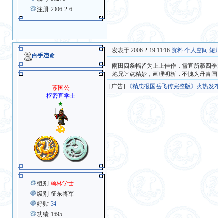
注册
2006-2-6
发表于 2006-2-19 11:16
资料
个人空间
短
白手违命
雨田四条幅皆为上上佳作，雪宜所摹四季
炮兄评点精妙，画理明析，不愧为丹青国
[广告]
《精忠报国岳飞传完整版》火热发
苏国公
枢密直学士
★
组别
翰林学士
级别
征东将军
好贴
34
功绩
1695