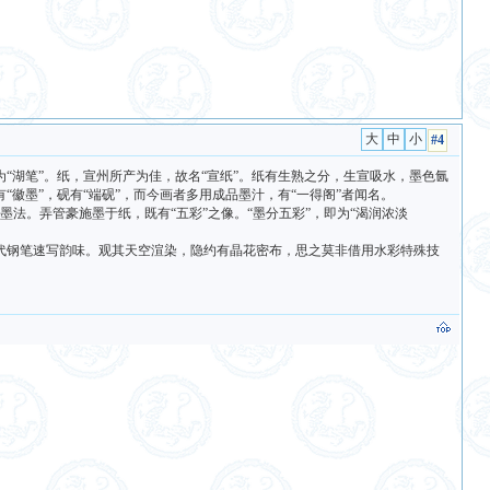
#4
湖笔”。纸，宣州所产为佳，故名“宣纸”。纸有生熟之分，生宣吸水，墨色氤
徽墨”，砚有“端砚”，而今画者多用成品墨汁，有“一得阁”者闻名。
墨法。弄管豪施墨于纸，既有“五彩”之像。“墨分五彩”，即为“渴润浓淡
代钢笔速写韵味。观其天空渲染，隐约有晶花密布，思之莫非借用水彩特殊技