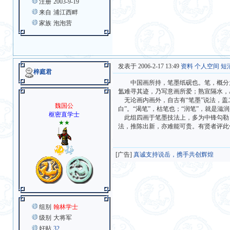
注册
2003-9-19
来自
浦江西畔
家族
泡泡营
发表于 2006-2-17 13:49
资料
个人空间
短
梓庭君
中国画所持，笔墨纸砚也。笔，概分为硬
氲难寻其迹，乃写意画所爱；熟宣隔水，
无论画内画外，自古有“笔墨”说法，盖二
魏国公
白”。“渴笔”，枯笔也；“润笔”，就是滋润
枢密直学士
此组四画于笔墨技法上，多为中锋勾勒
★★
法，推陈出新，亦难能可贵。有贤者评此
[广告]
真诚支持说岳，携手共创辉煌
组别
翰林学士
级别
大将军
好贴
32