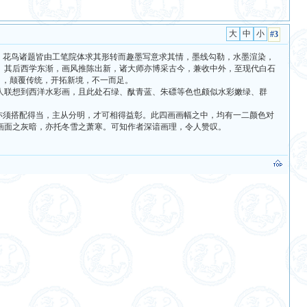
#3
、花鸟诸题皆由工笔院体求其形转而趣墨写意求其情，墨线勾勒，水墨渲染，
。其后西学东渐，画风推陈出新，诸大师亦博采古今，兼收中外，至现代白石
引，颠覆传统，开拓新境，不一而足。
联想到西洋水彩画，且此处石绿、酞青蓝、朱磦等色也颇似水彩嫩绿、群
亦须搭配得当，主从分明，才可相得益彰。此四画画幅之中，均有一二颜色对
画面之灰暗，亦托冬雪之萧寒。可知作者深谙画理，令人赞叹。