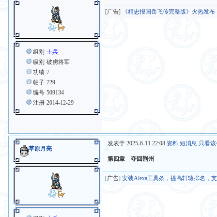
[广告]
《精忠报国岳飞传完整版》火热发布
组别
士兵
级别
破虏将军
功绩
7
帖子
729
编号
509134
注册
2014-12-29
发表于 2025-6-11 22:08
资料
短消息
只看该
草原月亮
第四章 夺回荆州
[广告]
安装Alexa工具条，提高轩辕排名，