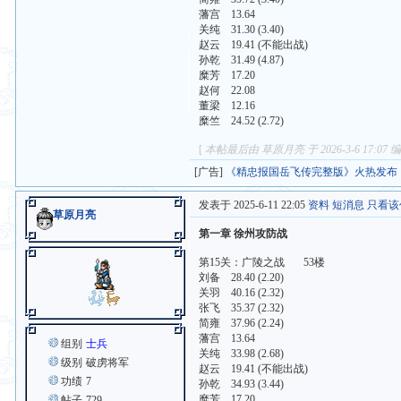
藩宫 13.64
关纯 31.30 (3.40)
赵云 19.41 (不能出战)
孙乾 31.49 (4.87)
糜芳 17.20
赵何 22.08
董梁 12.16
糜竺 24.52 (2.72)
[
本帖最后由 草原月亮 于 2026-3-6 17:07 
[广告]
《精忠报国岳飞传完整版》火热发布
发表于 2025-6-11 22:05
资料
短消息
只看该
草原月亮
第一章 徐州攻防战
第15关：广陵之战 53楼
刘备 28.40 (2.20)
关羽 40.16 (2.32)
张飞 35.37 (2.32)
简雍 37.96 (2.24)
藩宫 13.64
组别
士兵
关纯 33.98 (2.68)
级别
破虏将军
赵云 19.41 (不能出战)
功绩
7
孙乾 34.93 (3.44)
糜芳 17.20
帖子
729