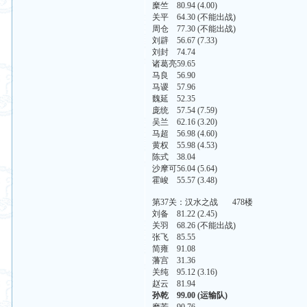
糜竺 80.94 (4.00)
关平 64.30 (不能出战)
周仓 77.30 (不能出战)
刘辟 56.67 (7.33)
刘封 74.74
诸葛亮59.65
马良 56.90
马谡 57.96
魏延 52.35
庞统 57.54 (7.59)
吴兰 62.16 (3.20)
马超 56.98 (4.60)
黄权 55.98 (4.53)
陈式 38.04
沙摩可56.04 (5.64)
霍峻 55.57 (3.48)
第37关：汉水之战 478楼
刘备 81.22 (2.45)
关羽 68.26 (不能出战)
张飞 85.55
简雍 91.08
藩宫 31.36
关纯 95.12 (3.16)
赵云 81.94
孙乾 99.00 (运输队)