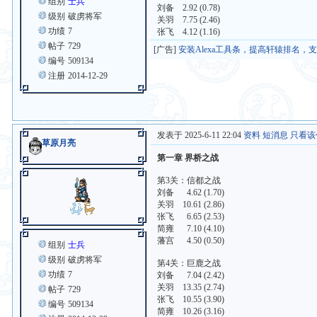
组别
士兵
刘备 2.92 (0.78)
级别
破虏将军
关羽 7.75 (2.46)
功绩
7
张飞 4.12 (1.16)
帖子
729
[广告]
安装Alexa工具条，提高轩辕排名，
编号
509134
注册
2014-12-29
发表于 2025-6-11 22:04
资料
短消息
只看该
草原月亮
第一章 界桥之战
第3关：信都之战
刘备 4.62 (1.70)
关羽 10.61 (2.86)
张飞 6.65 (2.53)
简雍 7.10 (4.10)
藩宫 4.50 (0.50)
组别
士兵
级别
破虏将军
第4关：巨鹿之战
功绩
7
刘备 7.04 (2.42)
关羽 13.35 (2.74)
帖子
729
张飞 10.55 (3.90)
编号
509134
简雍 10.26 (3.16)