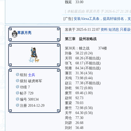
魏延 33.00
[
本帖最后由 草原月亮 于 2026-6-27 21:28
[广告]
安装Alexa工具条，提高轩辕排名，
发表于 2025-6-11 22:07
资料
短消息
只看该
草原月亮
第三章 益州攻略战
第30关：雒之战 374楼
刘备 58.22 (0.24)
关羽 68.26 (不能出战)
张飞 68.17 (不能出战)
简雍 84.34 (不能出战)
藩宫 31.36 (4.56)
组别
士兵
关纯 73.98 (0.44)
级别
破虏将军
赵云 77.38 (不能出战)
功绩
7
孙乾 90.72 (0.80)
糜芳 69.46 (1.00)
帖子
729
赵何 92.73
编号
509134
董梁 70.03
注册
2014-12-29
糜竺 72.98 (0.56)
关平 64.30 (0.56)
周仓 77.30
刘辟 26.68
刘封 56.48