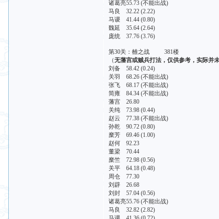
诸葛亮55.73 (不能出战)
马良 32.22 (2.22)
马谡 41.44 (0.80)
魏延 35.64 (2.64)
庞统 37.76 (3.76)
第30关：雒之战 381楼
（
无藩宫或贼兵打法，仅供参考，实际并
刘备 58.42 (0.24)
关羽 68.26 (不能出战)
张飞 68.17 (不能出战)
简雍 84.34 (不能出战)
藩宫 26.80
关纯 73.98 (0.44)
赵云 77.38 (不能出战)
孙乾 90.72 (0.80)
糜芳 69.46 (1.00)
赵何 92.23
董梁 70.44
糜竺 72.98 (0.56)
关平 64.18 (0.48)
周仓 77.30
刘辟 26.68
刘封 57.04 (0.56)
诸葛亮55.76 (不能出战)
马良 32.82 (2.82)
马谡 41.36 (0.72)