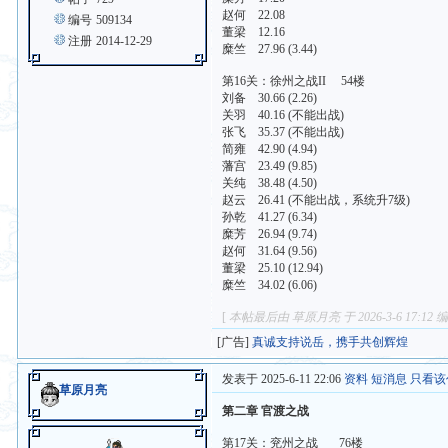
赵何 22.08
编号
509134
董梁 12.16
注册
2014-12-29
糜竺 27.96 (3.44)
第16关：徐州之战II 54楼
刘备 30.66 (2.26)
关羽 40.16 (不能出战)
张飞 35.37 (不能出战)
简雍 42.90 (4.94)
藩宫 23.49 (9.85)
关纯 38.48 (4.50)
赵云 26.41 (不能出战，系统升7级)
孙乾 41.27 (6.34)
糜芳 26.94 (9.74)
赵何 31.64 (9.56)
董梁 25.10 (12.94)
糜竺 34.02 (6.06)
[
本帖最后由 草原月亮 于 2026-3-6 17:12 
[广告]
真诚支持说岳，携手共创辉煌
发表于 2025-6-11 22:06
资料
短消息
只看该
草原月亮
第二章 官渡之战
第17关：兖州之战 76楼