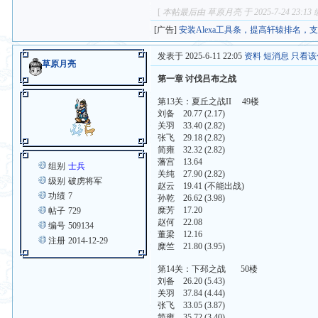
[
本帖最后由 草原月亮 于 2025-7-24 23:13
[广告]
安装Alexa工具条，提高轩辕排名，
发表于 2025-6-11 22:05
资料
短消息
只看该
草原月亮
第一章 讨伐吕布之战
第13关：夏丘之战II 49楼
刘备 20.77 (2.17)
关羽 33.40 (2.82)
张飞 29.18 (2.82)
简雍 32.32 (2.82)
藩宫 13.64
组别
士兵
关纯 27.90 (2.82)
级别
破虏将军
赵云 19.41 (不能出战)
功绩
7
孙乾 26.62 (3.98)
糜芳 17.20
帖子
729
赵何 22.08
编号
509134
董梁 12.16
注册
2014-12-29
糜竺 21.80 (3.95)
第14关：下邳之战 50楼
刘备 26.20 (5.43)
关羽 37.84 (4.44)
张飞 33.05 (3.87)
简雍 35.72 (3.40)