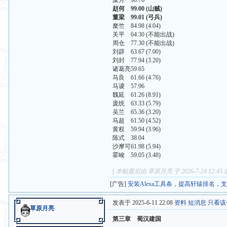
糜芳 90.76
赵何 99.00 (山贼)
董梁 99.01 (弓兵)
糜竺 84.98 (4.04)
关平 64.30 (不能出战)
周仓 77.30 (不能出战)
刘辟 63.67 (7.00)
刘封 77.94 (3.20)
诸葛亮59.65
马良 61.66 (4.76)
马谡 57.96
魏延 61.26 (8.91)
庞统 63.33 (5.79)
吴兰 65.36 (3.20)
马超 61.50 (4.52)
黄权 59.94 (3.96)
陈式 38.04
沙摩可61.98 (5.94)
霍峻 59.05 (3.48)
[
本帖最后由 草原月亮 于 2026-7-24 12:45
[广告]
安装Alexa工具条，提高轩辕排名，
发表于 2025-6-11 22:08
资料
短消息
只看该
草原月亮
第三章 蜀汉建国