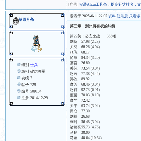
[广告]
安装Alexa工具条，提高轩辕排名，
发表于 2025-6-11 22:07
资料
短消息
只看该
草原月亮
第三章 荆州所有权的纠纷
第29关：公安之战 355楼
刘备 57.98 (2.28)
关羽 68.26 (4.04)
张飞 68.17
简雍 84.34 (3.20)
藩宫 26.80
组别
士兵
关纯 73.54 (3.04)
级别
破虏将军
赵云 77.38 (4.44)
功绩
7
孙乾 89.92
糜芳 68.46 (3.04)
帖子
729
赵何 92.73 (6.91)
编号
509134
董梁 70.03 (8.10)
注册
2014-12-29
糜竺 72.42
关平 63.74 (3.04)
周仓 77.30
刘辟 26.68
刘封 56.48 (3.04)
诸葛亮55.73 (4.76)
马良 30.00
马谡 40.64 (10.64)