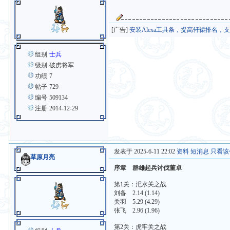
[广告]
安装Alexa工具条，提高轩辕排名，
组别
士兵
级别
破虏将军
功绩
7
帖子
729
编号
509134
注册
2014-12-29
发表于 2025-6-11 22:02
资料
短消息
只看该
草原月亮
序章 群雄起兵讨伐董卓
第1关：汜水关之战
刘备 2.14 (1.14)
关羽 5.29 (4.29)
张飞 2.96 (1.96)
第2关：虎牢关之战