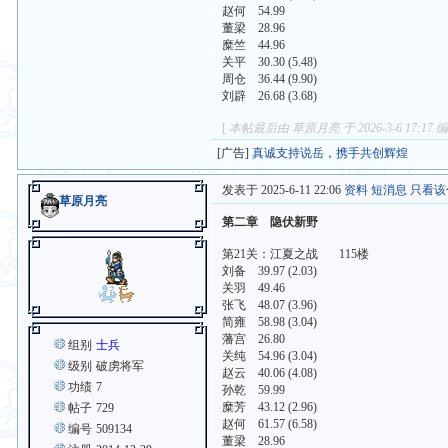
赵何 54.99
董梁 28.96
糜竺 44.96
关平 30.30 (5.48)
周仓 36.44 (9.90)
刘辟 26.68 (3.68)
[
本帖最后由 草原月亮 于 2026-3-6 17:17 
[广告]
真诚支持说岳，携手共创辉煌
发表于 2025-6-11 22:06
资料
短消息
只看该
草原月亮
第二章 隐伏新野
第21关：江夏之战 115楼
刘备 39.97 (2.03)
关羽 49.46
张飞 48.07 (3.96)
简雍 58.98 (3.04)
藩宫 26.80
组别
士兵
关纯 54.96 (3.04)
级别
破虏将军
赵云 40.06 (4.08)
功绩
7
孙乾 59.99
糜芳 43.12 (2.96)
帖子
729
赵何 61.57 (6.58)
编号
509134
董梁 28.96