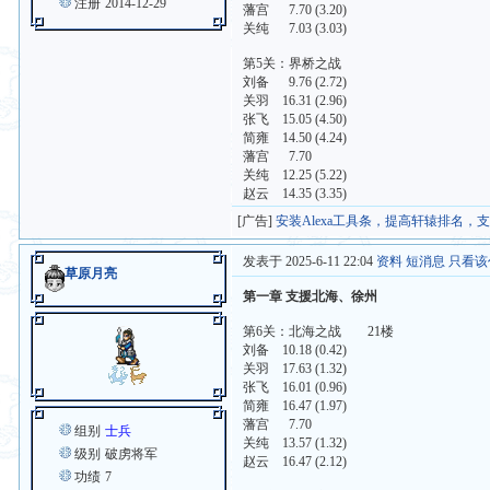
注册
2014-12-29
藩宫 7.70 (3.20)
关纯 7.03 (3.03)
第5关：界桥之战
刘备 9.76 (2.72)
关羽 16.31 (2.96)
张飞 15.05 (4.50)
简雍 14.50 (4.24)
藩宫 7.70
关纯 12.25 (5.22)
赵云 14.35 (3.35)
[广告]
安装Alexa工具条，提高轩辕排名，
发表于 2025-6-11 22:04
资料
短消息
只看该
草原月亮
第一章 支援北海、徐州
第6关：北海之战 21楼
刘备 10.18 (0.42)
关羽 17.63 (1.32)
张飞 16.01 (0.96)
简雍 16.47 (1.97)
藩宫 7.70
组别
士兵
关纯 13.57 (1.32)
级别
破虏将军
赵云 16.47 (2.12)
功绩
7