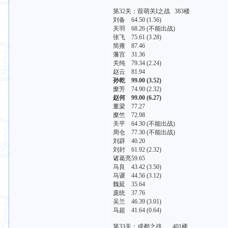
第32关：葭萌关I之战 383楼
刘备 64.50 (1.56)
关羽 68.26 (不能出战)
张飞 75.61 (3.28)
简雍 87.46
藩宫 31.36
关纯 79.34 (2.24)
赵云 81.94
孙乾 99.00 (3.52)
糜芳 74.90 (2.32)
赵何 99.00 (6.27)
董梁 77.27
糜竺 72.98
关平 64.30 (不能出战)
周仓 77.30 (不能出战)
刘辟 40.20
刘封 61.92 (2.32)
诸葛亮59.65
马良 43.42 (3.50)
马谡 44.56 (3.12)
魏延 35.64
庞统 37.76
吴兰 46.39 (3.01)
马超 41.64 (0.64)
第33关：成都之战 401楼