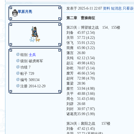
发表于 2025-6-11 22:07
资料
短消息
只看该
草原月亮
第二章 曹操南征
第23关：博望坡之战 154、155楼
刘备 45.97 (2.54)
关羽 57.72 (4.22)
张飞 55.91 (3.22)
简雍 65.90 (3.22)
藩宫 26.80
组别
士兵
关纯 62.12 (3.54)
级别
破虏将军
赵云 49.98 (4.82)
功绩
7
孙乾 70.07 (5.14)
糜芳 46.66 (3.54)
帖子
729
赵何 72.98 (4.70)
编号
509134
董梁 28.96
注册
2014-12-29
糜竺 53.94 (4.98)
关平 40.88 (3.66)
周仓 51.43 (5.66)
刘辟 26.68
刘封 30.97 (7.97)
诸葛亮35.99 (5.99)
第24关：襄阳之战 157楼
刘备 47.42 (1.45)
关羽 57.72 (不能出战)