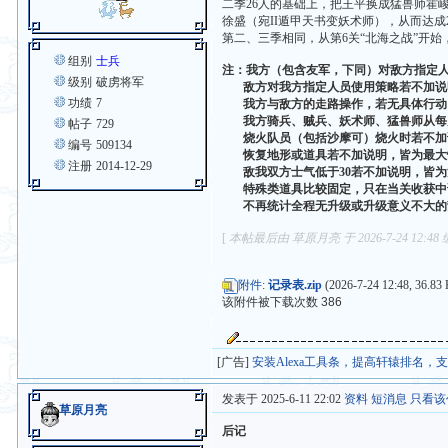
二季26人的基础上，把王平换成猛兽师霍
徐盛（宛II遁甲天书变妖术师），从而达
第二、三季相同，从第6关“北海之战”开
组别
士兵
注：我方（包含友军，下同）对敌方指定
级别
破虏将军
敌方对我方指定人员使用策略若不加说
功绩
7
我方与敌方的走路操作，若无具体行动
我方骑兵、贼兵、妖术师、猛兽师从每关
帖子
729
烧火队员（包括沙摩可）烧火时若不加
编号
509134
恢复地形或道具若不加说明，皆为最大
注册
2014-12-29
敌我双方士气低于30若不加说明，皆为
特殊类道具比较固定，只在当关收获中
不再统计全程无升级或升级意义不大的
[
本帖最后由 草原月亮 于 2026-7-24 12:48
附件
:
记录表.zip
(2026-7-24 12:48, 36.83
该附件被下载次数 386
[广告]
安装Alexa工具条，提高轩辕排名，
发表于 2025-6-11 22:02
资料
短消息
只看该
草原月亮
后记