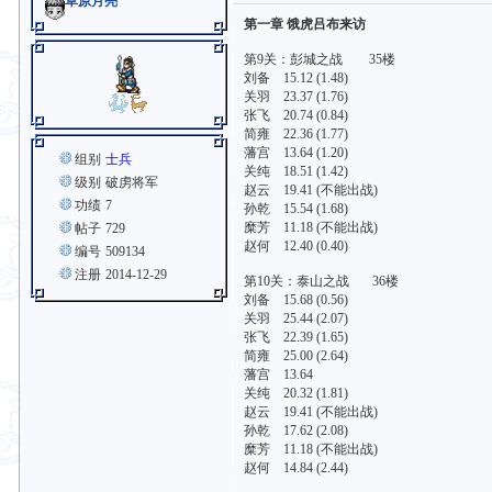
草原月亮
第一章 饿虎吕布来访
第9关：彭城之战 35楼
刘备 15.12 (1.48)
关羽 23.37 (1.76)
张飞 20.74 (0.84)
简雍 22.36 (1.77)
藩宫 13.64 (1.20)
组别
士兵
关纯 18.51 (1.42)
级别
破虏将军
赵云 19.41 (不能出战)
功绩
7
孙乾 15.54 (1.68)
糜芳 11.18 (不能出战)
帖子
729
赵何 12.40 (0.40)
编号
509134
注册
2014-12-29
第10关：泰山之战 36楼
刘备 15.68 (0.56)
关羽 25.44 (2.07)
张飞 22.39 (1.65)
简雍 25.00 (2.64)
藩宫 13.64
关纯 20.32 (1.81)
赵云 19.41 (不能出战)
孙乾 17.62 (2.08)
糜芳 11.18 (不能出战)
赵何 14.84 (2.44)