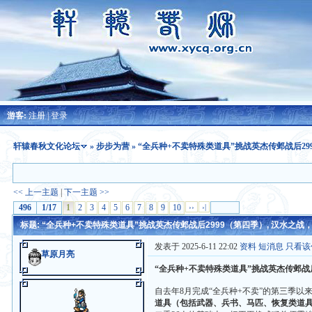
游客:
注册
|
登录
轩辕春秋文化论坛
»
步步为营
» “全兵种+不卖特殊类道具”挑战英杰传邺战后29
<< 上一主题
|
下一主题 >>
496
1/17
1
2
3
4
5
6
7
8
9
10
››
›|
标题: “全兵种+不卖特殊类道具”挑战英杰传邺战后2999（第四季）, 汉水之战，刘辟
发表于 2025-6-11 22:02
资料
短消息
只看该
草原月亮
“全兵种+不卖特殊类道具”挑战英杰传邺战后
自去年8月完成“全兵种+不卖”的第三季
道具（包括武器、兵书、马匹、恢复类道