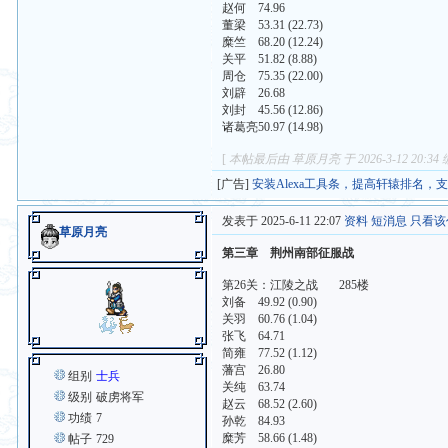
赵何 74.96
董梁 53.31 (22.73)
糜竺 68.20 (12.24)
关平 51.82 (8.88)
周仓 75.35 (22.00)
刘辟 26.68
刘封 45.56 (12.86)
诸葛亮50.97 (14.98)
[
本帖最后由 草原月亮 于 2026-3-12 20:34
[广告]
安装Alexa工具条，提高轩辕排名，
发表于 2025-6-11 22:07
资料
短消息
只看该
草原月亮
第三章 荆州南部征服战
第26关：江陵之战 285楼
刘备 49.92 (0.90)
关羽 60.76 (1.04)
张飞 64.71
简雍 77.52 (1.12)
藩宫 26.80
组别
士兵
关纯 63.74
级别
破虏将军
赵云 68.52 (2.60)
功绩
7
孙乾 84.93
糜芳 58.66 (1.48)
帖子
729