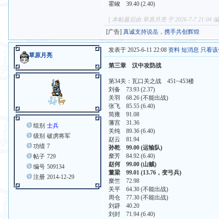
霍峻 39.40 (2.40)
[
本帖最后由 草原月亮 于 2026-7-7 21:04 
[广告]
真诚支持说岳，携手共创辉煌
发表于 2025-6-11 22:08
资料
短消息
只看该
草原月亮
第三章 汉中攻防战
第34关：瓦口关之战 451~453楼
刘备 73.93 (2.37)
关羽 68.26 (不能出战)
张飞 85.55 (6.40)
简雍 91.08
藩宫 31.36
组别
士兵
关纯 89.36 (6.40)
级别
破虏将军
赵云 81.94
功绩
7
孙乾 99.00 (运输队)
糜芳 84.92 (6.40)
帖子
729
赵何 99.00 (山贼)
编号
509134
董梁 99.01 (13.76，变弓兵)
注册
2014-12-29
糜竺 72.98
关平 64.30 (不能出战)
周仓 77.30 (不能出战)
刘辟 40.20
刘封 71.94 (6.40)