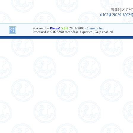
当前时区 GMT+8
京ICP备2023018092
Powered by
Discuz!
5.0.0
2001-2006
Comsenz Inc.
Processed in 0.025360 second(s), 4 queries , Gzip enabled