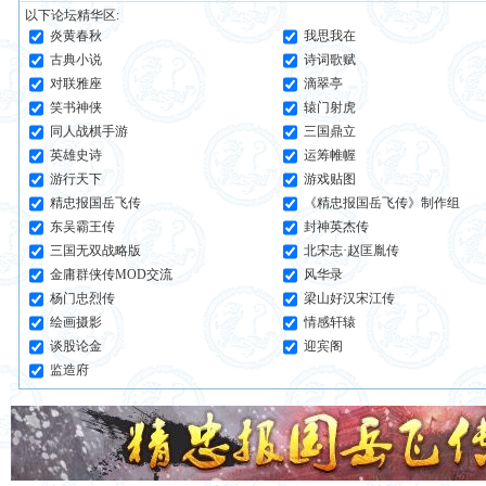
以下论坛精华区:
炎黄春秋
我思我在
古典小说
诗词歌赋
对联雅座
滴翠亭
笑书神侠
辕门射虎
同人战棋手游
三国鼎立
英雄史诗
运筹帷幄
游行天下
游戏贴图
精忠报国岳飞传
《精忠报国岳飞传》制作组
东吴霸王传
封神英杰传
三国无双战略版
北宋志·赵匡胤传
金庸群侠传MOD交流
风华录
杨门忠烈传
梁山好汉宋江传
绘画摄影
情感轩辕
谈股论金
迎宾阁
监造府