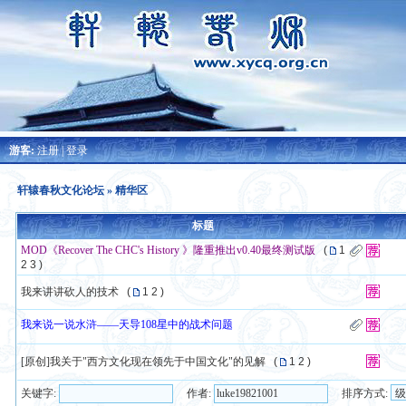
游客:
注册
|
登录
轩辕春秋文化论坛
» 精华区
标题
MOD《Recover The CHC's History 》隆重推出v0.40最终测试版
(
1
2
3
)
我来讲讲砍人的技术
(
1
2
)
我来说一说水浒——天导108星中的战术问题
[原创]我关于"西方文化现在领先于中国文化"的见解
(
1
2
)
关键字:
作者:
排序方式: