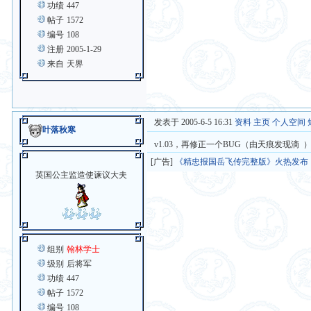
功绩
447
帖子
1572
编号
108
注册
2005-1-29
来自
天界
发表于 2005-6-5 16:31
资料
主页
个人空间
叶落秋寒
v1.03，再修正一个BUG（由天痕发现滴 
[广告]
《精忠报国岳飞传完整版》火热发布
英国公主监造使谏议大夫
组别
翰林学士
级别
后将军
功绩
447
帖子
1572
编号
108