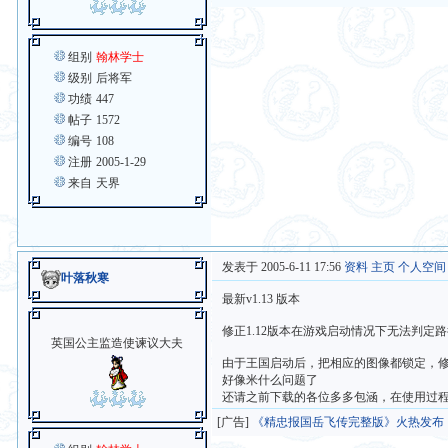
组别
翰林学士
级别
后将军
功绩
447
帖子
1572
编号
108
注册
2005-1-29
来自
天界
发表于 2005-6-11 17:56
资料
主页
个人空间
叶落秋寒
最新v1.13 版本
修正1.12版本在游戏启动情况下无法判定
英国公主监造使谏议大夫
由于王国启动后，把相应的图像都锁定，修
好像米什么问题了
还请之前下载的各位多多包涵，在使用过
[广告]
《精忠报国岳飞传完整版》火热发布