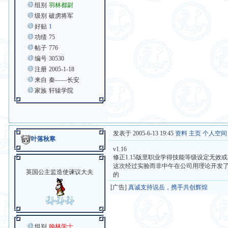
组别
羽林都尉
级别
破虏将军
好贴
1
功绩
75
帖子
776
编号
30530
注册
2005-1-18
来自
秦——长安
家族
轩辕学院
发表于 2005-6-13 19:45
资料
主页
个人空间
叶落秋寒
v1.16
修正1.15版里职业学得技能等级设定无效
这次经过实验而非中午在公司用理论开发了
英国公主监造使谏议大夫
的
[广告]
真诚支持说岳，携手共创辉煌
组别
翰林学士