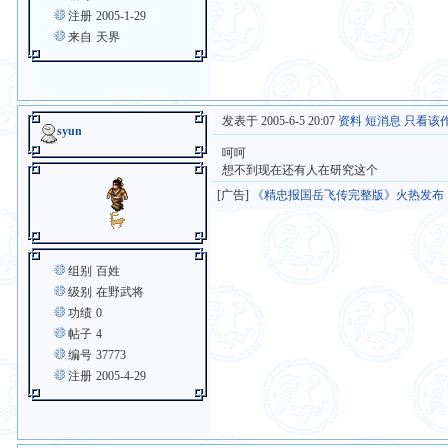
注册
2005-1-29
来自
天界
发表于 2005-6-5 20:07
资料
短消息
只看该
syun
呵呵
想不到现在还有人在研究这个
[广告]
《精忠报国岳飞传完整版》火热发布
组别
百姓
级别
在野武将
功绩
0
帖子
4
编号
37773
注册
2005-4-29