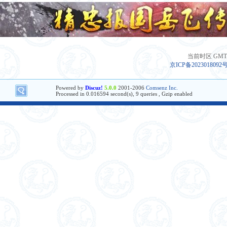
当前时区 GMT+8
京ICP备2023018092
Powered by
Discuz!
5.0.0
2001-2006
Comsenz Inc.
Processed in 0.016594 second(s), 9 queries , Gzip enabled