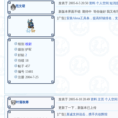
发表于 2005-6-5 20:50
资料
个人空间
短消
范文珺
新版本界面不错 期待中 等你做好 我又有
[广告]
安装Alexa工具条，提高轩辕排名，
组别
校尉
级别
护军
好贴
2
功绩
18
帖子
457
编号
13481
注册
2004-7-25
发表于 2005-6-10 20:49
资料
主页
个人空间
叶落秋寒
更新了一下，新版本已上传
[广告]
真诚支持说岳，携手共创辉煌