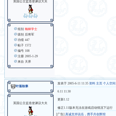
英国公主监造使谏议大夫
组别
翰林学士
级别
后将军
功绩
447
帖子
1572
编号
108
注册
2005-1-29
来自
天界
发表于 2005-6-11 11:35
资料
主页
个人空间
叶落秋寒
6.11 11:30
更新1.12
英国公主监造使谏议大夫
修正1.11版本无法在游戏启动情况下运行
[广告]
真诚支持说岳，携手共创辉煌