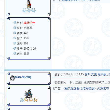
组别
翰林学士
级别
后将军
功绩
447
帖子
1572
编号
108
注册
2005-1-29
来自
天界
发表于 2005-6-13 14:15
资料
文集
短消息
peacockwang
窃窃的问一下，这是什么类型的游戏？三
[广告]
《精忠报国岳飞传完整版》火热发布