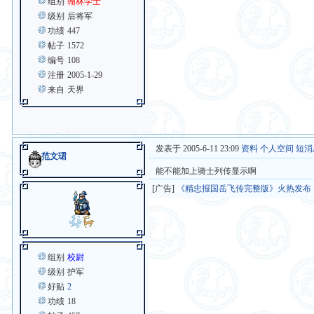
组别
翰林学士
级别
后将军
功绩
447
帖子
1572
编号
108
注册
2005-1-29
来自
天界
发表于 2005-6-11 23:09
资料
个人空间
短消
范文珺
能不能加上骑士列传显示啊
[广告]
《精忠报国岳飞传完整版》火热发布
组别
校尉
级别
护军
好贴
2
功绩
18