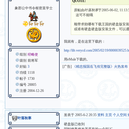
QUOTE:
象郡公中书令枢密直学士
原帖由
叶落秋寒
于2005-06-02, 11:1
这可不能哦
顺带求助哪有下载王国的硬盘版安
或谁有硬盘硬盘版安装文件，可以通
我就有，是在这里下载的：
http://lib.verycd.com/2005/02/19/0000039525.
组别
经略使
用eMule下载的。
级别
前将军
好贴
3
[广告]
《精忠报国岳飞传完整版》火热发布
功绩
1118
帖子
1730
编号
28805
注册
2004-12-26
发表于 2005-6-2 20:35
资料
主页
个人空间
叶落秋寒
硬盘版已收到