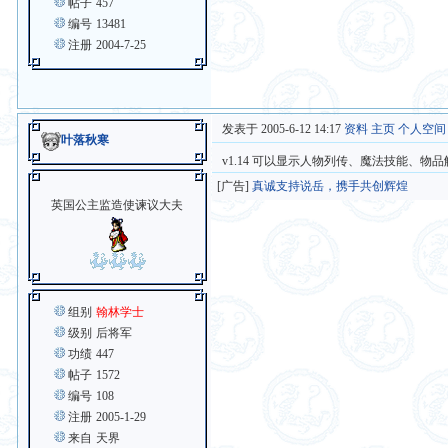
帖子
457
编号
13481
注册
2004-7-25
发表于 2005-6-12 14:17
资料
主页
个人空间
叶落秋寒
v1.14 可以显示人物列传、魔法技能、
[广告]
真诚支持说岳，携手共创辉煌
英国公主监造使谏议大夫
组别
翰林学士
级别
后将军
功绩
447
帖子
1572
编号
108
注册
2005-1-29
来自
天界