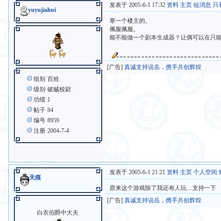
发表于 2005-6-1 17:32
资料
主页
短消息
只
yuyujiahui
寒一个楼主的。
佩服佩服。
能不能做一个剧本生成器？让偶可以在只
[广告]
真诚支持说岳，携手共创辉煌
组别
百姓
级别
破贼校尉
功绩
1
帖子
84
编号
8959
注册
2004-7-4
发表于 2005-6-1 21:21
资料
主页
个人空间
天痕
原来这个游戏除了我还有人玩....支持一下
[广告]
真诚支持说岳，携手共创辉煌
白衣伯爵中大夫