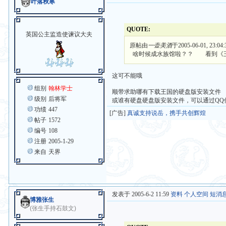
叶落秋寒
QUOTE:
英国公主监造使谏议大夫
原帖由
一壶美酒
于2005-06-01, 23:0
啥时候成水族馆啦？？ 看到《王
这可不能哦
组别
翰林学士
顺带求助哪有下载王国的硬盘版安装文件
级别
后将军
或谁有硬盘硬盘版安装文件，可以通过QQ
功绩
447
[广告]
真诚支持说岳，携手共创辉煌
帖子
1572
编号
108
注册
2005-1-29
来自
天界
发表于 2005-6-2 11:59
资料
个人空间
短消
博雅张生
(张生手持石鼓文)