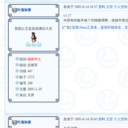
发表于 2005-6-14 16:37
资料
主页
个人空间
叶落秋寒
v1.17
对原有的版本做了些细微调整，使操作更
[广告]
安装Alexa工具条，提高轩辕排名，
英国公主监造使谏议大夫
组别
翰林学士
级别
后将军
功绩
447
帖子
1572
编号
108
注册
2005-1-29
来自
天界
发表于 2005-6-14 20:43
资料
主页
个人空间
叶落秋寒