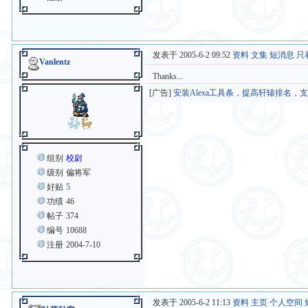
发表于 2005-6-2 09:52
资料
文集
短消息
只
Vanlentz
Thanks...
[广告]
安装Alexa工具条，提高轩辕排名，
组别
校尉
级别
偏将军
好贴
5
功绩
46
帖子
374
编号
10688
注册
2004-7-10
发表于 2005-6-2 11:13
资料
主页
个人空间