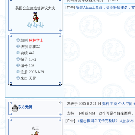
同时修复修改器原有的一个BUG
[广告]
安装Alexa工具条，提高轩辕排名，
英国公主监造使谏议大夫
组别
翰林学士
级别
后将军
功绩
447
帖子
1572
编号
108
注册
2005-1-29
来自
天界
发表于 2005-6-2 21:14
资料
主页
个人空间
东方无翼
支持一下叶落MM，这个可是个好东西啊
[广告]
《精忠报国岳飞传完整版》火热发布
燕王