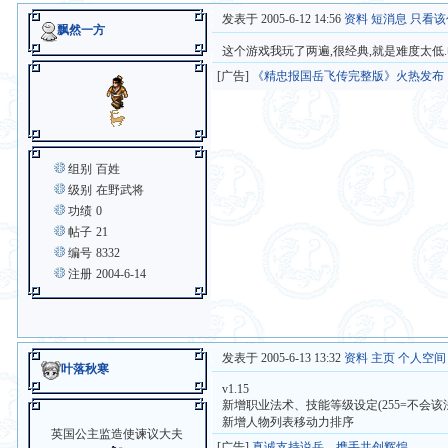
发表于 2005-6-12 14:56
资料
短消息
只看该
飘然一方
这个游戏我玩了两遍,很经典,就是难度太低
[广告]
《精忠报国岳飞传完整版》火热发布
组别
百姓
级别
在野武将
功绩
0
帖子
21
编号
8332
注册
2004-6-14
发表于 2005-6-13 13:32
资料
主页
个人空间
叶落秋寒
v1.15
新增职业法术、技能等级设定(255=不会该
新增人物列表移动力排序
英国公主监造使谏议大夫
[广告]
真诚支持说岳，携手共创辉煌