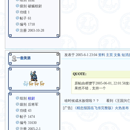
组别
百姓
级别
破贼校尉
功绩
1
帖子
61
编号
1718
注册
2003-10-28
发表于 2005-6-1 23:04
资料
主页
文集
短消
一壶美酒
QUOTE:
原帖由
螃蟹
于2005-06-01, 22:01:58
果然不错，支持一个
组别
校尉
啥时候成水族馆啦？？ 看到《王国兴亡
级别
后将军
[广告]
《精忠报国岳飞传完整版》火热发布
功绩
43
帖子
1474
编号
31630
注册
2005-2-1