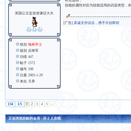
补充说明：
技能的属性对应为技能适用的武器类型，例
英国公主监造使谏议大夫
[广告]
真诚支持说岳，携手共创辉煌
组别
翰林学士
级别
后将军
功绩
447
帖子
1572
编号
108
注册
2005-1-29
来自
天界
134
1/5
1
2
3
4
5
››
正在浏览此帖的会员 - 共
2
人在线