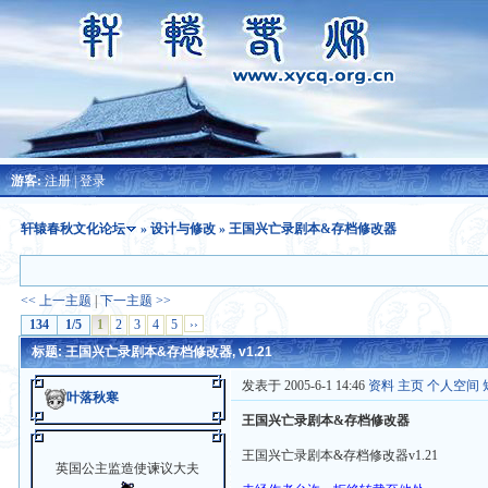
游客:
注册
|
登录
轩辕春秋文化论坛
»
设计与修改
» 王国兴亡录剧本&存档修改器
<< 上一主题
|
下一主题 >>
134
1/5
1
2
3
4
5
››
标题: 王国兴亡录剧本&存档修改器, v1.21
发表于 2005-6-1 14:46
资料
主页
个人空间
叶落秋寒
王国兴亡录剧本&存档修改器
王国兴亡录剧本&存档修改器v1.21
英国公主监造使谏议大夫