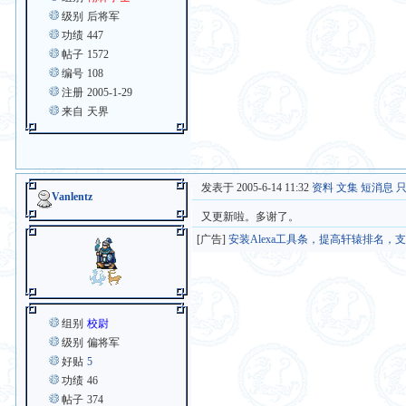
级别
后将军
功绩
447
帖子
1572
编号
108
注册
2005-1-29
来自
天界
发表于 2005-6-14 11:32
资料
文集
短消息
Vanlentz
又更新啦。多谢了。
[广告]
安装Alexa工具条，提高轩辕排名，
组别
校尉
级别
偏将军
好贴
5
功绩
46
帖子
374