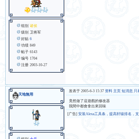
组别
诸侯
级别
卫将军
好贴
6
功绩
849
帖子
6143
编号
1704
注册
2003-10-27
发表于 2005-6-3 15:37
资料
主页
短消息
只
天地無用
竟然做了這遊戲的修改器
我間中都會拿出來回味
[广告]
安装Alexa工具条，提高轩辕排名，