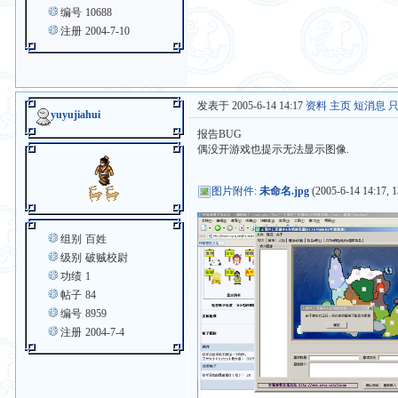
编号
10688
注册
2004-7-10
发表于 2005-6-14 14:17
资料
主页
短消息
yuyujiahui
报告BUG
偶没开游戏也提示无法显示图像.
图片附件
:
未命名.jpg
(2005-6-14 14:17, 
组别
百姓
级别
破贼校尉
功绩
1
帖子
84
编号
8959
注册
2004-7-4