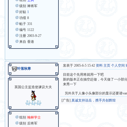
组别
士兵
级别
裨将军
好贴
1
功绩
8
帖子
331
编号
1122
注册
2003-9-27
来自
香港
发表于 2005-6-5 15:42
资料
主页
个人空间
叶落秋寒
目前这个先用将就用一下吧
新的版本正在抽空赶做，今天做了一小部
来秀一下
英国公主监造使谏议大夫
另外关于人像小头像部分的显示还要请va
[广告]
真诚支持说岳，携手共创辉煌
组别
翰林学士
级别
后将军