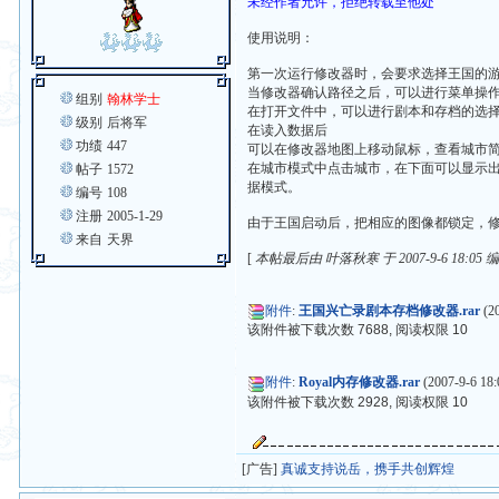
未经作者允许，拒绝转载至他处
使用说明：
第一次运行修改器时，会要求选择王国的
当修改器确认路径之后，可以进行菜单操
组别
翰林学士
在打开文件中，可以进行剧本和存档的选
级别
后将军
在读入数据后
功绩
447
可以在修改器地图上移动鼠标，查看城市
在城市模式中点击城市，在下面可以显示
帖子
1572
据模式。
编号
108
注册
2005-1-29
由于王国启动后，把相应的图像都锁定，
来自
天界
[
本帖最后由 叶落秋寒 于 2007-9-6 18:05 
附件
:
王国兴亡录剧本存档修改器.rar
(20
该附件被下载次数 7688, 阅读权限 10
附件
:
Royal内存修改器.rar
(2007-9-6 18:
该附件被下载次数 2928, 阅读权限 10
[广告]
真诚支持说岳，携手共创辉煌