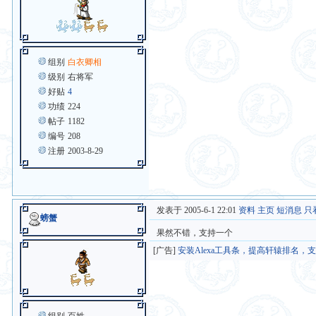
组别
白衣卿相
级别
右将军
好贴
4
功绩
224
帖子
1182
编号
208
注册
2003-8-29
发表于 2005-6-1 22:01
资料
主页
短消息
只
螃蟹
果然不错，支持一个
[广告]
安装Alexa工具条，提高轩辕排名，