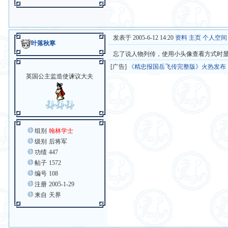
发表于 2005-6-12 14:20
资料
主页
个人空间
叶落秋寒
忘了说人物列传，使用小头像查看方式时
[广告]
《精忠报国岳飞传完整版》火热发布
英国公主监造使谏议大夫
组别
翰林学士
级别
后将军
功绩
447
帖子
1572
编号
108
注册
2005-1-29
来自
天界