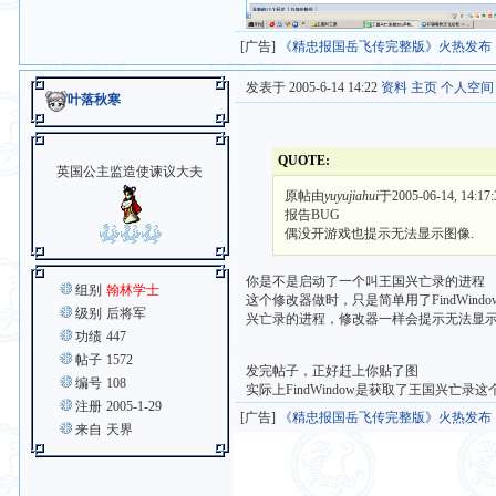
[广告]
《精忠报国岳飞传完整版》火热发布
发表于 2005-6-14 14:22
资料
主页
个人空间
叶落秋寒
QUOTE:
英国公主监造使谏议大夫
原帖由
yuyujiahui
于2005-06-14, 14:1
报告BUG
偶没开游戏也提示无法显示图像.
你是不是启动了一个叫王国兴亡录的进程
组别
翰林学士
这个修改器做时，只是简单用了FindWi
级别
后将军
兴亡录的进程，修改器一样会提示无法显
功绩
447
帖子
1572
发完帖子，正好赶上你贴了图
编号
108
实际上FindWindow是获取了王国兴亡录
注册
2005-1-29
[广告]
《精忠报国岳飞传完整版》火热发布
来自
天界