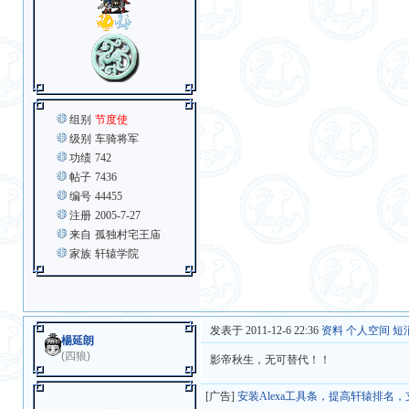
组别
节度使
级别
车骑将军
功绩
742
帖子
7436
编号
44455
注册
2005-7-27
来自
孤独村宅王庙
家族
轩辕学院
发表于 2011-12-6 22:36
资料
个人空间
短
楊延朗
(四狼)
影帝秋生，无可替代！！
[广告]
安装Alexa工具条，提高轩辕排名