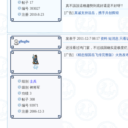
帖子
17
真不該說這種趨勢到底好還是不好呀!!
编号
393027
[广告]
真诚支持说岳，携手共创辉煌
注册
2010-8-23
发表于 2011-12-7 08:17
资料
短消息
只看
g0ug0u
还没看过鸿门宴，不过战国确实是极度烂
[广告]
《精忠报国岳飞传完整版》火热发
组别
士兵
级别
裨将军
功绩
3
帖子
308
编号
93971
注册
2006-12-3