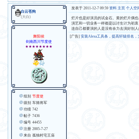
发表于 2011-12-7 09:59
资料
主页
个人空
白云苍狗
(大白)
烂片也是好演员的试金石。黄的烂片偶也
演艺和一切业务一样都是以讨生计为初衷
连自己都要演的人是没有余力去演好别人
舞阳侯
[广告]
安装Alexa工具条，提高轩辕排名
剑南西川节度使
★★★★★★★★
组别
节度使
级别
车骑将军
功绩
742
帖子
7436
编号
44455
注册
2005-7-27
来自
孤独村宅王庙