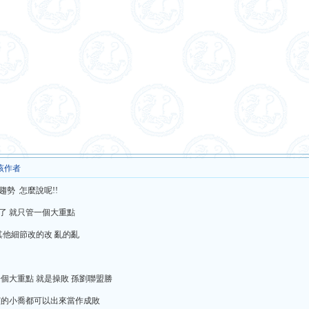
该作者
勢 怎麼說呢!!
了 就只管一個大重點
其他細節改的改 亂的亂
個大重點 就是操敗 孫劉聯盟勝
演的小喬都可以出來當作成敗