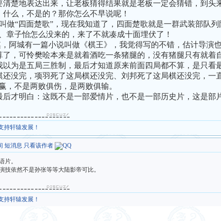
要清楚地表达出来，让老板猜得结果就是老板一定会猜错，到头
，什么，不是的？那你怎么不早说呢！
“四面楚歌”，现在我知道了，四面楚歌就是一群武装部队列队
华、章子怡怎么没来的，来了不就凑成十面埋伏了！
阿城有一篇小说叫做《棋王》，我觉得写的不错，估计导演也
算了，可怜樊哙本来是就着酒吃一条猪腿的，没有猪腿只有就着
我以为是五局三胜制，最后才知道原来前面四局都不算，是只看
棋还没完，项羽死了这局棋还没完、刘邦死了这局棋还没完，一
双赢，不是两败俱伤，是两败俱输。
才明白：这既不是一部爱情片，也不是一部历史片，这是部片
，支持轩辕发展！
间
短消息
只看该作者
语片。
演技依然不是孙张等等大陆影帝可比。
，支持轩辕发展！