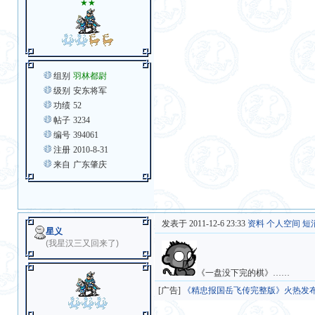
★★
组别
羽林都尉
级别
安东将军
功绩
52
帖子
3234
编号
394061
注册
2010-8-31
来自
广东肇庆
发表于 2011-12-6 23:33
资料
个人空间
短
星义
(我星汉三又回来了)
《一盘没下完的棋》……
[广告]
《精忠报国岳飞传完整版》火热发