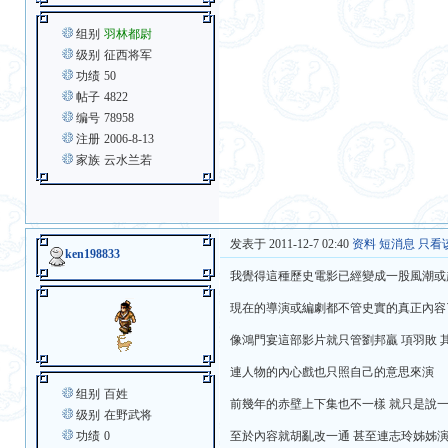
组别
羽林都尉
级别
征西将军
功绩
50
帖子
4822
编号
78958
注册
2006-8-13
家族
云水兰若
发表于 2011-12-7 02:40
资料
短消息
只看
ken198833
我覺得這種歷史電影已經變成一股風潮或趨
現在的導演或編劇都不管史實的真正內容
像鴻門宴這部影片就只管劉邦贏 項羽敗 
連人物的內心戲也只照自己的意思來演
组别
百姓
前幾年的赤壁上下集也不一樣 就只是說一
级别
在野武将
功绩
0
至於內容就胡亂改一通 甚至連志玲姊姊