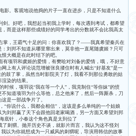
电影。客观地说他捣的片子一直在进步，只是不知道什么
剑。好吧，我想起当初我上学时，每次遇到考试，都希望
现，而是这样那些成绩好的同学考出的分数就不会比我高太
掌，王霸气十足的问：你喜欢我了？——我真希望秦兵在
是：刘邦不知道从哪里窜出来，莫非他一直尾随虞姬？只可
仇恨大概是在此时结下的吧。
有项羽和虞姬的爱情，有樊哙对刘备的爱情，哦，不好意
网上有人评论说范增被张良搂住时有人喊出“好基友”是一
耻的鼓了掌，虽然当时影院关了灯，我看不到那位勇敢的姑
影渲染的结果。
候，项羽说“我在等一个人”，我克制住“等你妹”的愤
更不知道项羽为什么等他，总之他来了，然后一阵厮杀，刀
为这是一部战争片了。
“你说什么，我都会相信”，这该是多么单纯的一个姑娘
以为刘邦赢了天下会跟他回老家喝酒，另一方面又希望刘邦
，海底针，小春这个角色真是太到位了
成了刺猬。抛开历史不谈，就影片而言，我认为这不怪刘
，我以为你就想成为一只威风的刺猬呢，导演用韩信的故事