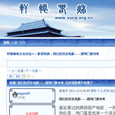
游客:
注册
|
登录
轩辕春秋文化论坛
»
影音经典
» 我们的历史电影——观鸿门宴传奇
<< 上一主题
|
下一主题 >>
33
1/2
1
2
››
标题: 我们的历史电影——观鸿门宴传奇, 无所谓剧透不剧透了
发表于 2011-12-6 20:49
资料
个人空间
短
fengrui19
(书僮)
我们的历史电影——观鸿门宴传奇
最近看过的两部国产电影，一
孙红雷，鸿门宴里也有一个演
白衣伯爵