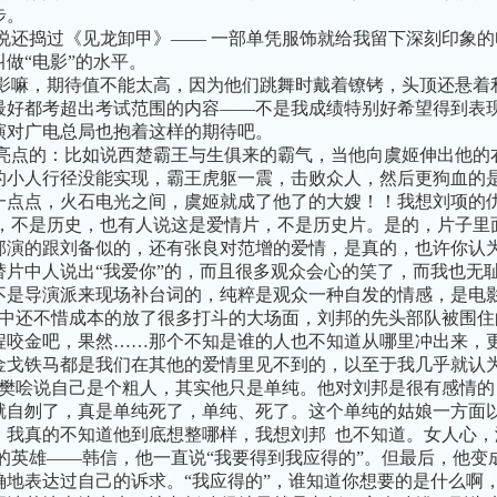
步。
捣过《见龙卸甲》—— 一部单凭服饰就给我留下深刻印象的
做“电影”的水平。
，期待值不能太高，因为他们跳舞时戴着镣铐，头顶还悬着利
最好都考超出考试范围的内容——不是我成绩特别好希望得到表
演对广电总局也抱着这样的期待吧。
的：比如说西楚霸王与生俱来的霸气，当他向虞姬伸出他的右
的小人行径没能实现，霸王虎躯一震，击败众人，然后更狗血的
一点点，火石电光之间，虞姬就成了他了的大嫂！！我想刘项的
是历史，也有人说这是爱情片，不是历史片。是的，片子里面
邦演的跟刘备似的，还有张良对范增的爱情，是真的，也许你认为
替片中人说出“我爱你”的，而且很多观众会心的笑了，而我也无
不是导演派来现场补台词的，纯粹是观众一种自发的情感，是电
不惜成本的放了很多打斗的大场面，刘邦的先头部队被围住的时
程咬金吧，果然……那个不知是谁的人也不知道从哪里冲出来，
金戈铁马都是我们在其他的爱情里见不到的，以至于我几乎就认
说自己是个粗人，其实他只是单纯。他对刘邦是很有感情的，
就自刎了，真是单纯死了，单纯、死了。这个单纯的姑娘一方面
，我真的不知道他到底想整哪样，我想刘邦 也不知道。女人心
雄——韩信，他一直说“我要得到我应得的”。但最后，他变
确地表达过自己的诉求。“我应得的”，谁知道你想要的是什么啊