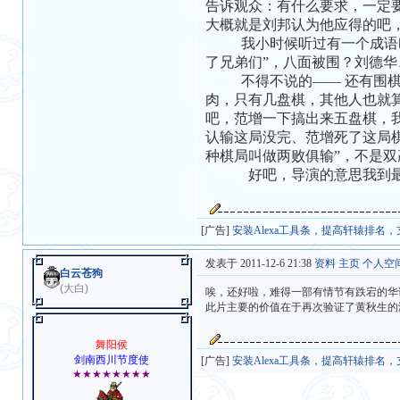
告诉观众：有什么要求，一定
大概就是刘邦认为他应得的吧
我小时候听过有一个成语叫做
了兄弟们”，八面被围？刘德
不得不说的—— 还有围棋，
肉，只有几盘棋，其他人也就
吧，范增一下搞出来五盘棋，
认输这局没完、范增死了这局
种棋局叫做两败俱输”，不是
好吧，导演的意思我到最后
[广告]
安装Alexa工具条，提高轩辕排名
发表于 2011-12-6 21:38
资料
主页
个人空
白云苍狗
(大白)
唉，还好啦，难得一部有情节有跌宕的华
此片主要的价值在于再次验证了黄秋生的
舞阳侯
剑南西川节度使
[广告]
安装Alexa工具条，提高轩辕排名
★★★★★★★★