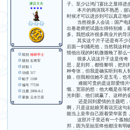
谏议大夫
子。至少让鸿门宴比之显得进
★★★★
本片的捣演我不熟悉，据说还
时候才可以进步到可以真正地叫
当然很多人会说：国产电影嘛
出卷老师把试题出得特别难，
多。我想或许很多商业片的导
其实这个片子还是有不少亮点
后面一剑捅死他，当然我这样
惜他出现的时机微微晚了那么
组别
翰林学士
很多人说这片子这是传奇，不
级别
右将军
思，是刘邦，都怪黎明，把刘
好贴
1
种夸张，但我是确实听到有人
功绩
317
娘，但我相信她不是五毛，也
帖子
1108
难能可贵的是这部爱情片中还
编号
77538
慨，宽容的想：他大概是在等
注册
2006-8-2
光剑影、他们就赢了。这样的
家族
云水兰若
还是回到爱情的主题吧，樊哙
啊，只是这姑娘哭着说完这句
能当上皇帝自己跟着荣华富贵
这部片子里还有一个孤独的英
邦，因为至始至终他都没有明