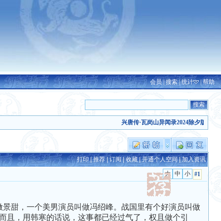
会员
|
搜索
|
统计
|
帮助
兴唐传·瓦岗山异闻录2024除夕版发布
(2026
打印
|
推荐
|
订阅
|
收藏
|
开通个人空间
|
加入资讯
#1
做景甜，一个美男演员叫做冯绍峰。战国里有个好演员叫做
且，用韩寒的话说，这事都已经过气了，权且做个引