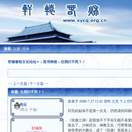
游客:
注册
|
登录
轩辕春秋文化论坛
»
笑书神侠
» 任我行不死？！
<< 上一主题
|
下一主题 >>
标题: 任我行不死？！
发表于 2008-7-27 12:41
资料
主页
个人空
伤云
(商云·子逸)
刘兄此贴虽不是第一次见，仍然读的回肠
《笑傲江湖》是我放不下手却又颇不喜爱
面去了。少林武当，神教五岳，丐帮青城
彭城侯
侠世界的大舞台，成了《笑傲》里面杀人