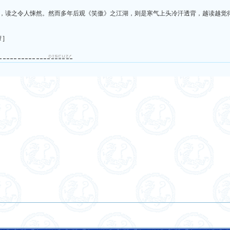
，读之令人悚然。然而多年后观《笑傲》之江湖，则是寒气上头冷汗透背，越读越觉
辑
]