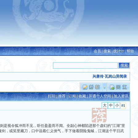
会员
|
搜索
|
统计
|
帮助
兴唐传·瓦岗山异闻录2024除
打印
|
推荐
|
订阅
|
收藏
|
开通个人空间
|
加入资讯
#1
则是视令狐冲而不见，听任盈盈而不闻。全副心神都陷进那个虚幻的“江湖”里
腹剑，或笑里藏刀，口中说着仁义侠气，手下做着阴险鬼蜮，江湖这个平日武