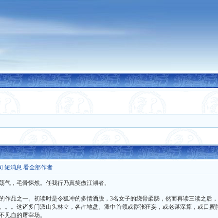
间
短消息
看全部作者
荡气，毛骨悚然。任我行乃真笑傲江湖者。
的作品之一。初读时是令狐冲的多情洒脱，3名女子的绕骨柔肠，然而再读三读之后，
。。。这诸多门派山头林立，各占地盘。派中首领或嚣张狂妄，或老谋深算，或口蜜
不见血的屠宰场。