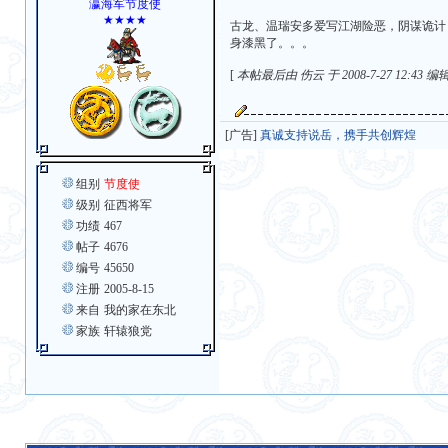
瀛海军节度使
★★★★
古龙、温瑞安多爱写江湖险恶，阴谋诡计
身漆黑了。。。
[
本帖最后由 伤云 于 2008-7-27 12:43 编
[广告]
真诚支持说岳，携手共创辉煌
组别
节度使
级别
征西将军
功绩
467
帖子
4676
编号
45650
注册
2005-8-15
来自
我的家在东北
家族
轩辕狼党