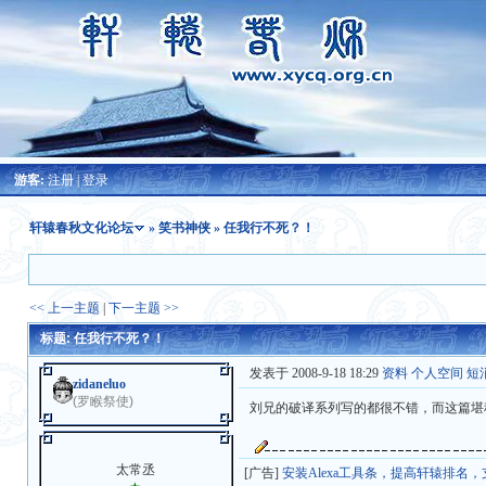
游客:
注册
|
登录
轩辕春秋文化论坛
»
笑书神侠
» 任我行不死？！
<< 上一主题
|
下一主题 >>
标题: 任我行不死？！
发表于 2008-9-18 18:29
资料
个人空间
短
zidaneluo
(罗睺祭使)
刘兄的破译系列写的都很不错，而这篇堪
太常丞
[广告]
安装Alexa工具条，提高轩辕排名