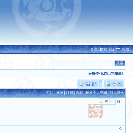
会员
|
搜索
|
统计
|
帮助
兴唐传·瓦岗山异闻录2024除
打印
|
推荐
|
订阅
|
收藏
|
开通个人空间
|
加入资讯
#1