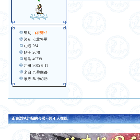
★
组别
白衣卿相
级别
安北将军
功绩
264
帖子
2678
编号
40739
注册
2005-6-11
来自
九黎幽都
家族
幽神幻韵
正在浏览此帖的会员 - 共
4
人在线