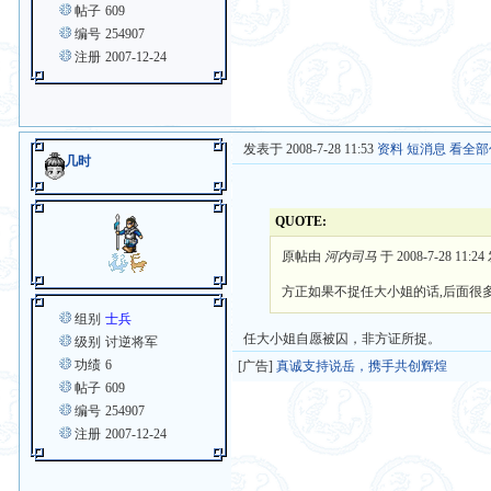
帖子
609
编号
254907
注册
2007-12-24
发表于 2008-7-28 11:53
资料
短消息
看全部
几时
QUOTE:
原帖由
河内司马
于 2008-7-28 11:2
方正如果不捉任大小姐的话,后面很
组别
士兵
任大小姐自愿被囚，非方证所捉。
级别
讨逆将军
功绩
6
[广告]
真诚支持说岳，携手共创辉煌
帖子
609
编号
254907
注册
2007-12-24