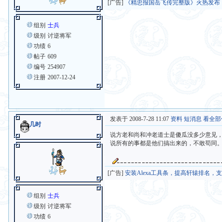
[广告]
《精忠报国岳飞传完整版》火热发布
组别
士兵
级别
讨逆将军
功绩
6
帖子
609
编号
254907
注册
2007-12-24
发表于 2008-7-28 11:07
资料
短消息
看全部
几时
说方老和尚和冲老道士是傻瓜没多少意见
说所有的事都是他们搞出来的，不敢苟同
[广告]
安装Alexa工具条，提高轩辕排名，
组别
士兵
级别
讨逆将军
功绩
6