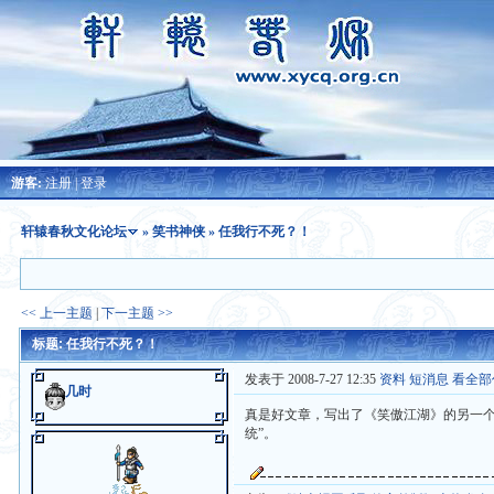
游客:
注册
|
登录
轩辕春秋文化论坛
»
笑书神侠
» 任我行不死？！
<< 上一主题
|
下一主题 >>
标题: 任我行不死？！
发表于 2008-7-27 12:35
资料
短消息
看全部
几时
真是好文章，写出了《笑傲江湖》的另一
统”。