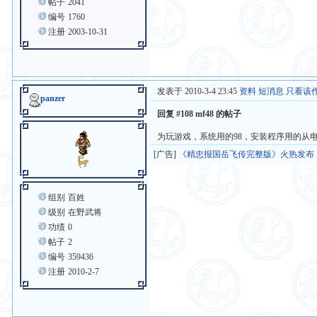
帖子
2041
编号
1760
注册
2003-10-31
发表于 2010-3-4 23:45
资料
短消息
只看该
panzer
回复 #108 mf48 的帖子
为玩游戏，系统用的98，安装程序用的从
[广告]
《精忠报国岳飞传完整版》火热发布
组别
百姓
级别
在野武将
功绩
0
帖子
2
编号
359436
注册
2010-2-7