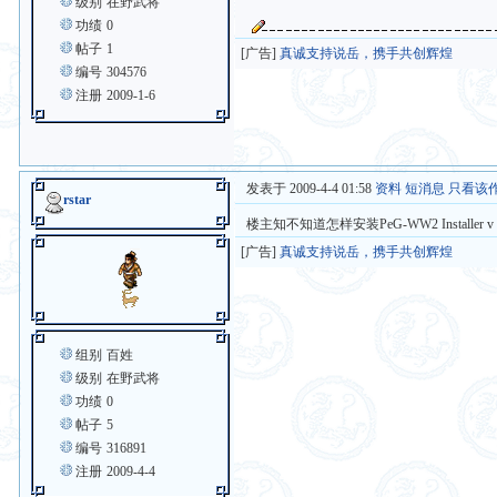
级别
在野武将
功绩
0
帖子
1
[广告]
真诚支持说岳，携手共创辉煌
编号
304576
注册
2009-1-6
发表于 2009-4-4 01:58
资料
短消息
只看该
rstar
楼主知不知道怎样安装PeG-WW2 Installer 
[广告]
真诚支持说岳，携手共创辉煌
组别
百姓
级别
在野武将
功绩
0
帖子
5
编号
316891
注册
2009-4-4