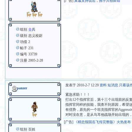
[广告]
真诚支持说岳，携手共创辉煌
组别
士兵
级别
忠义校尉
功绩
2
帖子
231
编号
33739
注册
2005-2-28
发表于 2010-2-7 12:29
资料
短消息
只看该
panzer
紧急求助！！！
打出12个指挥官后，第十三个出现前的反
指挥官同样的技能，我查不到原因，希望这里能
有优势，原先的一个坦克指挥官的Aggressiv
对时没在意，是从马耳他战场开始出现的
[广告]
《精忠报国岳飞传完整版》火热发布
组别
百姓