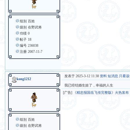
组别
百姓
级别
在野武将
功绩
0
帖子
18
编号
236038
注册
2007-11-7
发表于 2025-3-12 11:38
资料
短消息
只看该
kong1212
我已经结婚生娃了，幸福的人生
[广告]
《精忠报国岳飞传完整版》火热发布
组别
百姓
级别
在野武将