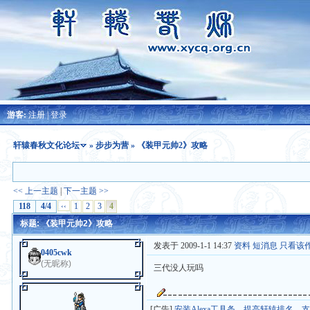
游客:
注册
|
登录
轩辕春秋文化论坛
»
步步为营
» 《装甲元帅2》攻略
<< 上一主题
|
下一主题 >>
118
4/4
‹‹
1
2
3
4
标题: 《装甲元帅2》攻略
发表于 2009-1-1 14:37
资料
短消息
只看该
0405cwk
(无昵称)
三代没人玩吗
[广告]
安装Alexa工具条，提高轩辕排名，