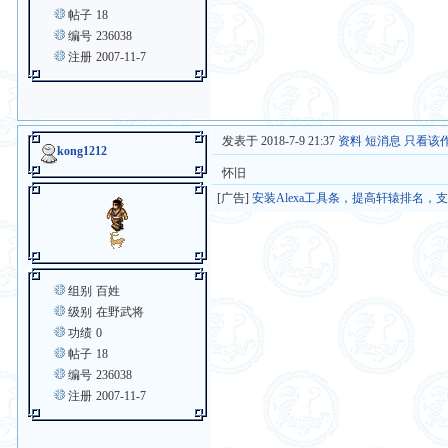
帖子
18
编号
236038
注册
2007-11-7
发表于 2018-7-9 21:37
资料
短消息
只看该
kong1212
怀旧
[广告]
安装Alexa工具条，提高轩辕排名，
组别
百姓
级别
在野武将
功绩
0
帖子
18
编号
236038
注册
2007-11-7