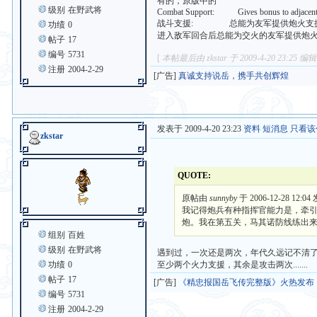
有的，原版中的
级别
在野武将
Combat Support: Gives bonus to adjacent f
战斗支援: 总能为友军提供炮火支
功绩
0
进入敌军回合后总能为交火的友军提供炮
帖子
17
编号
5731
[
本帖最后由 zkstar 于 2009-4-20 23:25 编
注册
2004-2-29
[广告]
真诚支持说岳，携手共创辉煌
发表于 2009-4-20 23:23
资料
短消息
只看该
zkstar
QUOTE:
原帖由
sunnyby
于 2006-12-28 12:04
我记得炮兵有种指挥官能力是，牵
炮。我在第五关，马其诺防线练出来一
组别
百姓
级别
在野武将
遇到过，一次还是两次，年代久远记不清
功绩
0
至少两个火力支援，其余是攻击两次.......
帖子
17
[广告]
《精忠报国岳飞传完整版》火热发布
编号
5731
注册
2004-2-29