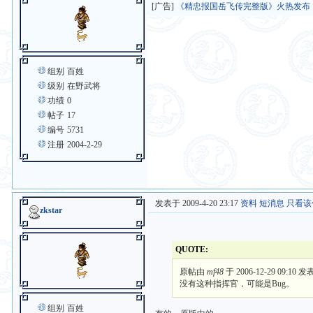
[广告]
《精忠报国岳飞传完整版》火热发布
组别
百姓
级别
在野武将
功绩
0
帖子
17
编号
5731
注册
2004-2-29
发表于 2009-4-20 23:17
资料
短消息
只看该
zkstar
QUOTE:
原帖由
mf48
于 2006-12-29 09:10 发
没有这种指挥官，可能是Bug。
组别
百姓