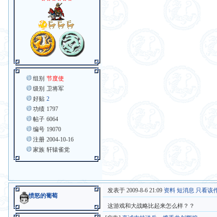
组别
节度使
级别
卫将军
好贴
2
功绩
1797
帖子
6064
编号
19070
注册
2004-10-16
家族
轩辕雀党
发表于 2009-8-6 21:09
资料
短消息
只看该
愤怒的葡萄
这游戏和大战略比起来怎么样？？