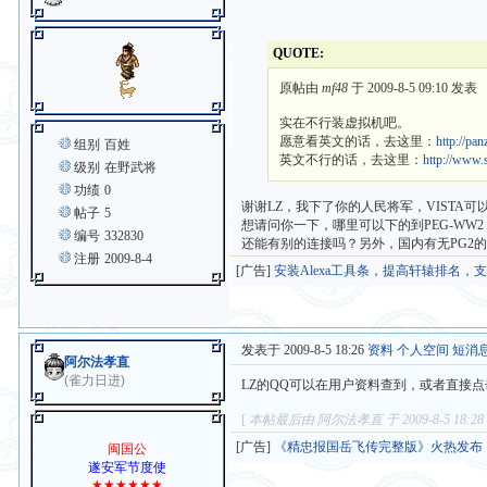
QUOTE:
原帖由
mf48
于 2009-8-5 09:10 发表
实在不行装虚拟机吧。
愿意看英文的话，去这里：
http://pa
组别
百姓
英文不行的话，去这里：
http://www.
级别
在野武将
功绩
0
谢谢LZ，我下了你的人民将军，VISTA可
帖子
5
想请问你一下，哪里可以下的到PEG-WW2 
编号
332830
还能有别的连接吗？另外，国内有无PG2的
注册
2009-8-4
[广告]
安装Alexa工具条，提高轩辕排名，
发表于 2009-8-5 18:26
资料
个人空间
短消
阿尔法孝直
(雀力日进)
LZ的QQ可以在用户资料查到，或者直接
[
本帖最后由 阿尔法孝直 于 2009-8-5 18:2
[广告]
《精忠报国岳飞传完整版》火热发布
闽国公
遂安军节度使
★★★★★★