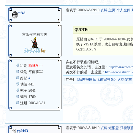
发表于 2009-8-5 09:10
资料
主页
个人空间
mf48
QUOTE:
富阳侯光禄大夫
原帖由
yp0193
于 2009-8-4 18:04 发
换了VISTA以后，攻击目标出现
G2的FANS？
实在不行装虚拟机吧。
组别
翰林学士
愿意看英文的话，去这里：
http://panzercent
级别
平南将军
英文不行的话，去这里：
http://www.sbanzu
好贴
4
[广告]
《精忠报国岳飞传完整版》火热发布
功绩
441
帖子
2041
编号
1760
注册
2003-10-31
发表于 2009-8-5 18:19
资料
短消息
只看该
yp0193