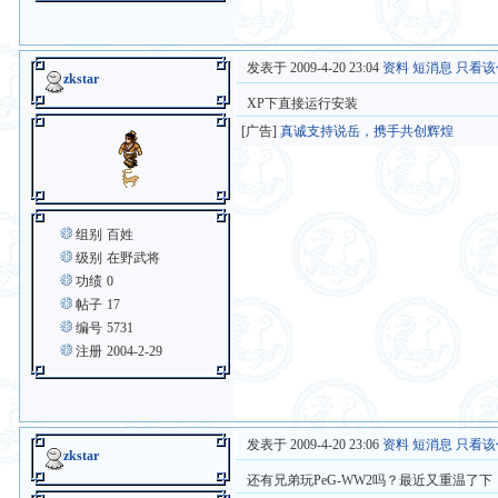
发表于 2009-4-20 23:04
资料
短消息
只看该
zkstar
XP下直接运行安装
[广告]
真诚支持说岳，携手共创辉煌
组别
百姓
级别
在野武将
功绩
0
帖子
17
编号
5731
注册
2004-2-29
发表于 2009-4-20 23:06
资料
短消息
只看该
zkstar
还有兄弟玩PeG-WW2吗？最近又重温了