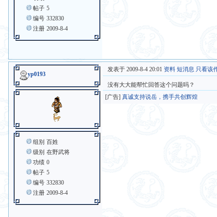
帖子
5
编号
332830
注册
2009-8-4
发表于 2009-8-4 20:01
资料
短消息
只看该
yp0193
没有大大能帮忙回答这个问题吗？
[广告]
真诚支持说岳，携手共创辉煌
组别
百姓
级别
在野武将
功绩
0
帖子
5
编号
332830
注册
2009-8-4