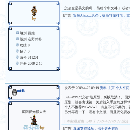
怎么全是英文的啊 ，能给个中文补丁 或
[广告]
安装Alexa工具条，提高轩辕排名，
组别
百姓
级别
在野武将
功绩
0
帖子
3
编号
311201
注册
2009-2-15
发表于 2009-4-22 09:19
资料
主页
个人空间
mf48
PeG-WW2“没法”给原型，所以取消了。
原型，就会出现第一关后就入手虎豹这样“
个人不推荐PeG-WW2，有点不伦不类的，
富阳侯光禄大夫
另外再说一下：没有中文版。而且汉化要
[
本帖最后由 mf48 于 2009-4-22 09:22 编辑
[广告]
真诚支持说岳，携手共创辉煌