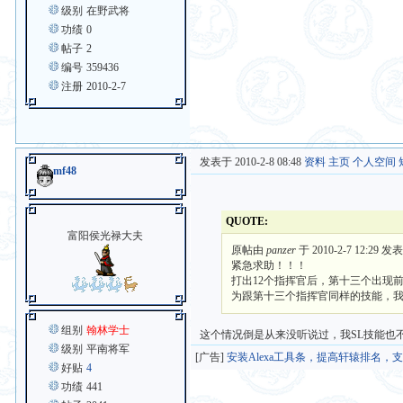
级别
在野武将
功绩
0
帖子
2
编号
359436
注册
2010-2-7
发表于 2010-2-8 08:48
资料
主页
个人空间
mf48
QUOTE:
富阳侯光禄大夫
原帖由
panzer
于 2010-2-7 12:29 发
紧急求助！！！
打出12个指挥官后，第十三个出现
为跟第十三个指挥官同样的技能，我查
组别
翰林学士
这个情况倒是从来没听说过，我SL技能也
级别
平南将军
[广告]
安装Alexa工具条，提高轩辕排名，
好贴
4
功绩
441