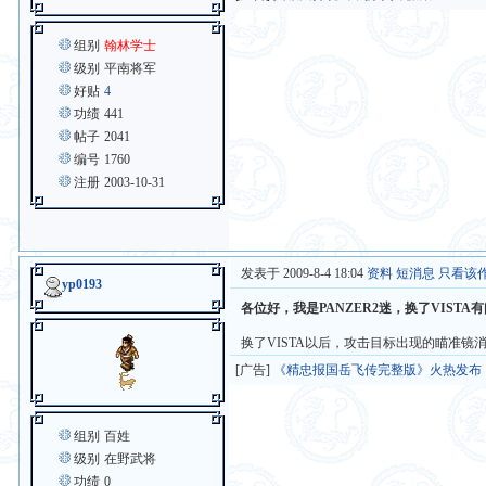
组别
翰林学士
级别
平南将军
好贴
4
功绩
441
帖子
2041
编号
1760
注册
2003-10-31
发表于 2009-8-4 18:04
资料
短消息
只看该
yp0193
各位好，我是PANZER2迷，换了VISTA
换了VISTA以后，攻击目标出现的瞄准镜
[广告]
《精忠报国岳飞传完整版》火热发布
组别
百姓
级别
在野武将
功绩
0