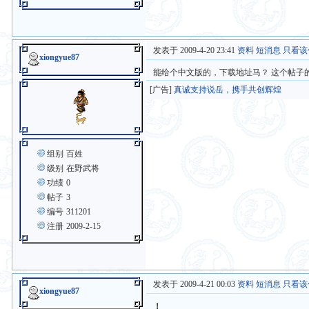
发表于 2009-4-20 23:41
资料
短消息
只看该
xiongyue87
能给个中文版的，下载地址马？ 这个帖子
[广告]
真诚支持说岳，携手共创辉煌
组别
百姓
级别
在野武将
功绩
0
帖子
3
编号
311201
注册
2009-2-15
发表于 2009-4-21 00:03
资料
短消息
只看该
xiongyue87
！