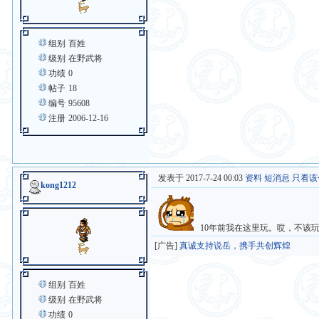
组别
百姓
级别
在野武将
功绩
0
帖子
18
编号
95608
注册
2006-12-16
发表于 2017-7-24 00:03
资料
短消息
只看该
kong1212
10年前我在这里玩。哎，不该
[广告]
真诚支持说岳，携手共创辉煌
组别
百姓
级别
在野武将
功绩
0