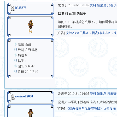
发表于 2010-7-10 20:05
资料
短消息
只看该
ls345678
回复 #2 mf48 的帖子
请问：1、架桥兵怎么用；2、如何看带将领
谢谢指教。
[广告]
安装Alexa工具条，提高轩辕排名，
组别
百姓
级别
在野武将
功绩
0
帖子
1
编号
386647
注册
2010-7-10
发表于 2010-8-19 01:05
资料
短消息
只看该
westwolf2000
是啊,vista系统下没有瞄准镜了,求解决办法
[广告]
《精忠报国岳飞传完整版》火热发布