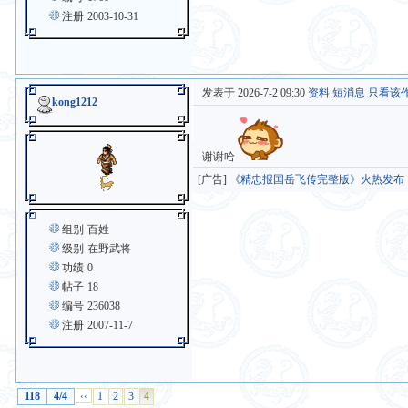
注册
2003-10-31
发表于 2026-7-2 09:30
资料
短消息
只看该
kong1212
谢谢哈
[广告]
《精忠报国岳飞传完整版》火热发布
组别
百姓
级别
在野武将
功绩
0
帖子
18
编号
236038
注册
2007-11-7
118
4/4
‹‹
1
2
3
4