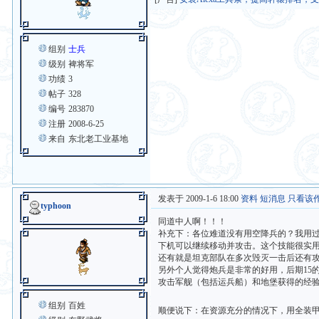
组别
士兵
级别
裨将军
功绩
3
帖子
328
编号
283870
注册
2008-6-25
来自
东北老工业基地
发表于 2009-1-6 18:00
资料
短消息
只看该
typhoon
同道中人啊！！！
补充下：各位难道没有用空降兵的？我用
下机可以继续移动并攻击。这个技能很实
还有就是坦克部队在多次毁灭一击后还有
另外个人觉得炮兵是非常的好用，后期15
攻击军舰（包括运兵船）和地堡获得的经
组别
百姓
顺便说下：在资源充分的情况下，用全装