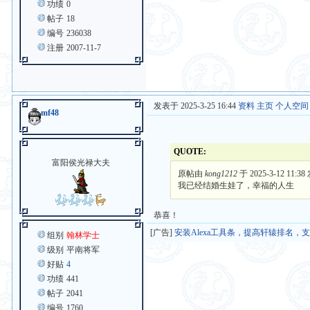
功绩
0
帖子
18
编号
236038
注册
2007-11-7
发表于 2025-3-25 16:44
资料
主页
个人空间
mf48
QUOTE:
富阳侯光禄大夫
原帖由
kong1212
于 2025-3-12 11:3
我已经结婚生娃了，幸福的人生
恭喜！
[广告]
安装Alexa工具条，提高轩辕排名，
组别
翰林学士
级别
平南将军
好贴
4
功绩
441
帖子
2041
编号
1760