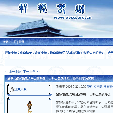
游客:
注册
|
登录
轩辕春秋文化论坛
»
炎黄春秋
» 浅论嘉靖辽东边防积弊：大明边患的溃烂，始
<< 上一主题
|
下一主题 >>
标题: 浅论嘉靖辽东边防积弊：大明边患的溃烂，始于制度的沉疴
发表于 2026-5-22 10:59
资料
短消息
只看该
江湖大叔
浅论嘉靖辽东边防积弊：大明边患的溃烂
混迹论坛多年，和诸位同好聊明史，大多
崇祯朝骤然崩塌，早在嘉靖年间，边疆基
体现明代卫所制度的深层弊病。