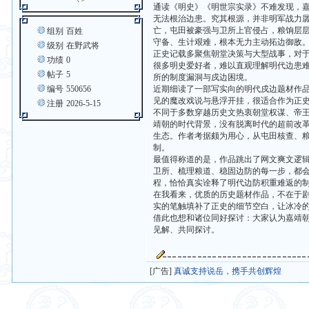
通读《明史》《明世宗实录》不难发现，嘉
无法根治边患。究其根源，并非明军战力
亡，屯田被豪强与卫所上官侵占，粮饷层
组别
百姓
守备、生计艰难，根本无力主动拓边御敌
级别
在野武将
正史记载多聚焦朝堂决策与大型战事，对
功绩
0
很多明史爱好者，难以直观理解明代边患
帖子
5
所的制度漏洞与戍边困境。
编号
550656
近期细读了一部写实向的明代戍边题材作
见的魔改戏说与悬浮开挂，很适合作为正
注册
2026-5-15
不同于多数穿越历史文热衷朝堂权谋、帝
靖朝的时代背景，没有脱离时代的超前改
生态。作者考据颇为用心，从屯田核查、
制。
最值得称道的是，作品跳出了网文爽文逻
卫所、梳理粮道、稳固边防的每一步，都
程，恰恰真实诠释了明代边防积重难返的
在我看来，优质的历史题材作品，不在于
实的笔触填补了正史的细节空白，让冰冷
借此也想和诸位同好探讨：大家认为嘉靖
见解、共同探讨。
[广告]
真诚支持说岳，携手共创辉煌