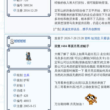
帖子
726
经验的收入将大打折扣，很可能影响登顶
编号
509134
注册
2014-12-29
定军山的刘备自9回合收了王平开始，要
了即将醒来的敌军骑兵的走位必须往下方走
多补给和救济来看，根本撑不了几回合；
就算想顶替马良来提供后勤，仍是心有余
[广告]
真诚支持说岳，携手共创辉煌
发表于 2026-7-28 23:28
资料
短消息
只看该
过过过过
回复 #484 草原月亮 的帖子
大概了解了 实际上如果马超出瓦口 走位
马良多出的2级 可以让彝陵(50回合关卡) 出
定军山可以出简雍(替换低智力糜芳)吃主将
那么可以考虑把援军报告给魏延 简雍和刘
具体问题暂时搁置一下 看月亮后期如何具
当然此次挑战无虞的话 倒也不必讨论我的
组别
士兵
级别
护军
飞哥看来也要让出宛1以及主将的单挑了
好贴
1
关二哥看来许昌2也不上场收复张辽 留着邺
功绩
9
帖子
428
编号
48915
万分期待啊 月亮加油！
注册
2005-9-15