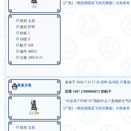
[广告]
《精忠报国岳飞传完整版》火热发布
组别
士兵
级别
护军
好贴
1
功绩
9
帖子
428
编号
48915
注册
2005-9-15
发表于 2026-7-31 17:26
资料
短消息
只看该
草原月亮
回复 #487 15988866872 的帖子
“41步兵2”中的“41”指的什么？是他
[广告]
《精忠报国岳飞传完整版》火热发布
组别
士兵