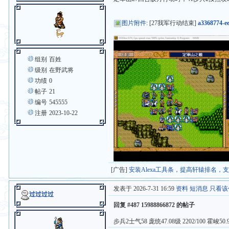
图片附件
: [27我军行动结束]
a3368774-e
组别
百姓
级别
在野武将
功绩
0
帖子
21
编号
545555
注册
2023-10-22
[广告]
安装Alexa工具条，提高轩辕排名，
发表于 2026-7-31 16:59
资料
短消息
只看该
过过过过
回复 #487 15988866872 的帖子
步兵2士气58 庞统47.08级 2202/100 霍峻