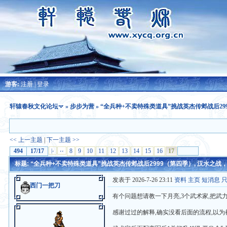
游客:
注册
|
登录
轩辕春秋文化论坛
»
步步为营
» “全兵种+不卖特殊类道具”挑战英杰传邺战后29
<< 上一主题
|
下一主题 >>
494
17/17
|‹
‹‹
8
9
10
11
12
13
14
15
16
17
标题: “全兵种+不卖特殊类道具”挑战英杰传邺战后2999（第四季）, 汉水之战，刘辟
发表于 2026-7-26 23:11
资料
主页
短消息
西门一把刀
有个问题想请教一下月亮,3个武术家,把武
感谢过过的解释,确实没看后面的流程,以为