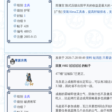
组别
士兵
而藩宫 陈式压级出阳平关的收益是最大的
级别
护军
[广告]
安装Alexa工具条，提高轩辕排名，
好贴
1
功绩
9
帖子
428
编号
48915
注册
2005-9-15
发表于 2026-7-28 00:49
资料
短消息
只看该
草原月亮
回复 #482 过过过过 的帖子
477楼“运输队”已更正。
马良若上成都而省出定军山，可以有2级左
3.5级，因此省不出任何一战。
成都的霍峻即使满士气，防御力也不及傻
组别
士兵
吃人，比起拷打孟达或用策略最多也就赚个
级别
破虏将军
马超若不参加成都，瓦口关要想8回合开
功绩
7
重要任务就是降几个步兵的士气，由于布阵