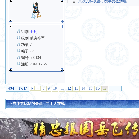
[广告]
真诚支持说岳，携手共创辉煌
组别
士兵
级别
破虏将军
功绩
7
帖子
726
编号
509134
注册
2014-12-29
494
17/17
|‹
‹‹
8
9
10
11
12
13
14
15
16
17
正在浏览此帖的会员 - 共
1
人在线