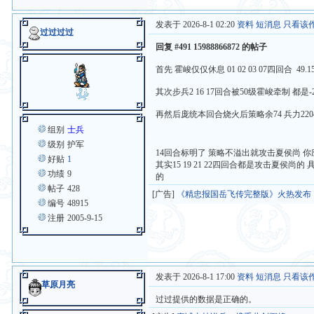
发表于 2026-8-1 02:20
资料
短消息
只看该
过过过过
回复 #491 15988866872 的帖子
首先 霍峻仅仅休息 01 02 03 07四回合 4
其次步兵2 16 17回合被50级霍峻牵制 都是-
再然后庞统本回合烧火后策略余74 兵力220
组别
士兵
级别
护军
14回合标明了 策略不溢出就攻击夏侯尚 
好贴
1
其实15 19 21 22四回合都是攻击夏侯尚
功绩
9
的
帖子
428
[广告]
《精忠报国岳飞传完整版》火热发布
编号
48915
注册
2005-9-15
发表于 2026-8-1 17:00
资料
短消息
只看该
草原月亮
过过提供的数据是正确的。