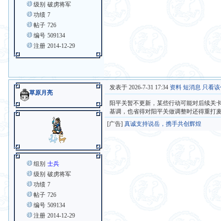
级别
破虏将军
功绩
7
帖子
726
编号
509134
注册
2014-12-29
发表于 2026-7-31 17:34
资料
短消息
只看该
草原月亮
阳平关暂不更新，某些行动可能对后续关
基调，也省得对阳平关做调整时还得重打
[广告]
真诚支持说岳，携手共创辉煌
组别
士兵
级别
破虏将军
功绩
7
帖子
726
编号
509134
注册
2014-12-29