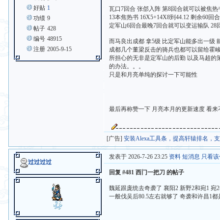
好贴
1
瓦口7回合 张郃入阵 第8回合就可以被焦热书拷
13本焦热书 16X5+14X8到44.12 剩余6
功绩
9
定军山6回合最晚7回合就可以变运输队 28回合
帖子
428
编号
48915
而马良出成都 拿5级 比定军山能多出一级
注册
2005-9-15
成都几个董梁反击的骑兵也都可以留给霍峻
所担心的无非是定军山的后勤 以及马超的策
的办法。。。
只是和月亮单纯的探讨一下可能性
最后再称赞一下 月亮本月的更新速度 看来
[广告]
安装Alexa工具条，提高轩辕排名，
发表于 2026-7-26 23:25
资料
短消息
只看该
过过过过
回复 #481 西门一把刀 的帖子
魏延跟庞统去奇袭了 襄阳2 新野2和宛1 宛
一般伐吴后80.5左右就够了 奇袭和许昌1