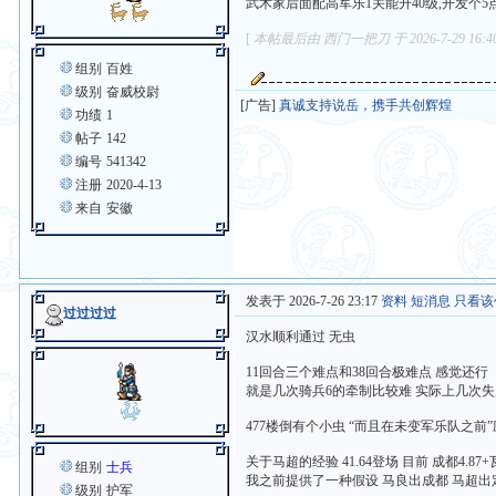
武术家后面配高军乐1关能升40级,开发个5点
[
本帖最后由 西门一把刀 于 2026-7-29 16:
组别
百姓
级别
奋威校尉
[广告]
真诚支持说岳，携手共创辉煌
功绩
1
帖子
142
编号
541342
注册
2020-4-13
来自
安徽
发表于 2026-7-26 23:17
资料
短消息
只看该
过过过过
汉水顺利通过 无虫
11回合三个难点和38回合极难点 感觉还行
就是几次骑兵6的牵制比较难 实际上几次
477楼倒有个小虫 “而且在未变军乐队之前”
关于马超的经验 41.64登场 目前 成都4.87+瓦
组别
士兵
我之前提供了一种假设 马良出成都 马超出
级别
护军