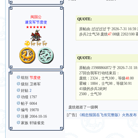
闽国公
QUOTE:
遂安军节度使
★★★★★★
原帖由
过过过过
于 2026-7-31 16:5
步兵2士气58 庞统
47
.08级 2202/1
QUOTE:
原帖由
15988866872
于 2026-7-31 1
27回合我军行动结束后：
组别
节度使
庞统：2324，士气100，等级
48
.00
霍峻：1884，士气98，等级50.91
级别
卫将军
41级的步兵2此时
好贴
2
2500，士气59
功绩
1797
帖子
6064
庞统都差了一级啊
编号
19070
[广告]
《精忠报国岳飞传完整版》火热发布
注册
2004-10-16
家族
轩辕雀党