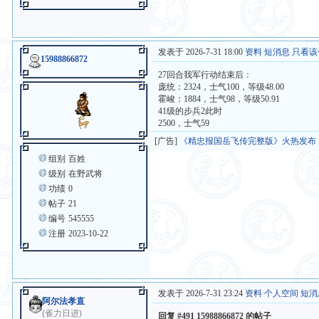
发表于 2026-7-31 18:00
资料
短消息
只看该
15988866872
27回合我军行动结束后：
庞统：2324，士气100，等级48.00
霍峻：1884，士气98，等级50.91
41级的步兵2此时
2500，士气59
[广告]
《精忠报国岳飞传完整版》火热发布
组别
百姓
级别
在野武将
功绩
0
帖子
21
编号
545555
注册
2023-10-22
发表于 2026-7-31 23:24
资料
个人空间
短消
阿尔法孝直
(雀力日进)
回复 #491 15988866872 的帖子