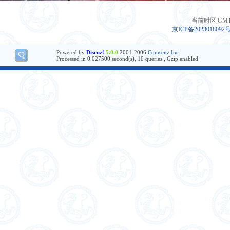
当前时区 GMT+8
京ICP备2023018092
Powered by
Discuz!
5.0.0
2001-2006
Comsenz Inc.
Processed in 0.027500 second(s), 10 queries , Gzip enabled