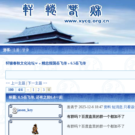
游客:
注册
|
登录
轩辕春秋文化论坛
»
精忠报国岳飞传
» 6.5岳飞传
<< 上一主题
|
下一主题 >>
100
4/4
‹‹
1
2
3
4
标题: 6.5岳飞传, 还有之前6.4一起
发表于 2025-12-6 18:47
资料
短消息
只看该
jason_key
有群吗？百度盘里的群一个都加不了
有群吗？百度盘里的群一个都加不了