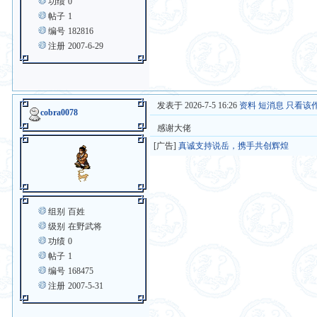
功绩
0
帖子
1
编号
182816
注册
2007-6-29
发表于 2026-7-5 16:26
资料
短消息
只看该
cobra0078
感谢大佬
[广告]
真诚支持说岳，携手共创辉煌
组别
百姓
级别
在野武将
功绩
0
帖子
1
编号
168475
注册
2007-5-31