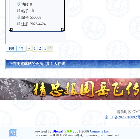
功绩
0
帖子
10
编号
550508
注册
2026-4-24
100
4/4
‹‹
1
2
3
4
正在浏览此帖的会员 - 共
1
人在线
当前时区 GMT+8
京ICP备2023018092
Powered by
Discuz!
5.0.0
2001-2006
Comsenz Inc.
Processed in 0.011688 second(s), 9 queries , Gzip enabled