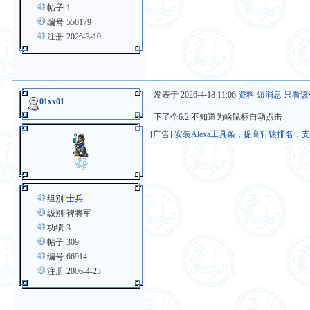
帖子
1
编号
550179
注册
2026-3-10
发表于 2026-4-18 11:06
资料
短消息
只看该
01xx01
下了个6.2 不知道为啥鼠标自动点击
[广告]
安装Alexa工具条，提高轩辕排名，
组别
士兵
级别
裨将军
功绩
3
帖子
309
编号
66914
注册
2006-4-23