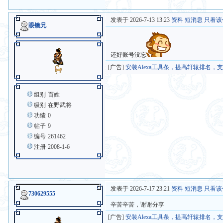
发表于 2026-7-13 13:23
资料
短消息
只看该
眼镜兄
还好账号没忘
[广告]
安装Alexa工具条，提高轩辕排名，
组别
百姓
级别
在野武将
功绩
0
帖子
9
编号
261462
注册
2008-1-6
发表于 2026-7-17 23:21
资料
短消息
只看该
730629555
辛苦辛苦，谢谢分享
[广告]
安装Alexa工具条，提高轩辕排名，