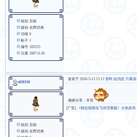
组别
百姓
级别
在野武将
功绩
0
帖子
1
编号
183255
注册
2007-6-30
发表于 2026-5-13 15:12
资料
短消息
只看该
s020310
感谢分享，辛苦
[广告]
《精忠报国岳飞传完整版》火热发布
组别
百姓
级别
在野武将