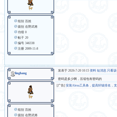
组别
百姓
级别
在野武将
功绩
0
帖子
20
编号
346338
注册
2009-11-8
发表于 2026-7-20 10:15
资料
短消息
只看该
linghang
密码是多少啊，压缩包有密码的
[广告]
安装Alexa工具条，提高轩辕排名，
组别
百姓
级别
在野武将