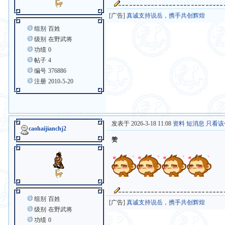
[广告]
真诚支持说岳，携手共创辉煌
组别
百姓
级别
在野武将
功绩
0
帖子
4
编号
376886
注册
2010-5-20
发表于 2026-3-18 11:08
资料
短消息
只看该
caohaijianchj2
赞
组别
百姓
[广告]
真诚支持说岳，携手共创辉煌
级别
在野武将
功绩
0