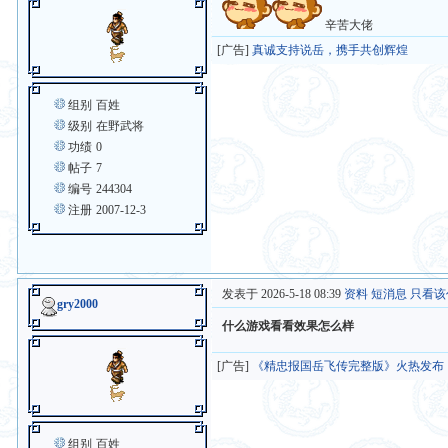
辛苦大佬
[广告]
真诚支持说岳，携手共创辉煌
组别
百姓
级别
在野武将
功绩
0
帖子
7
编号
244304
注册
2007-12-3
发表于 2026-5-18 08:39
资料
短消息
只看该
gry2000
什么游戏看看效果怎么样
[广告]
《精忠报国岳飞传完整版》火热发布
组别
百姓