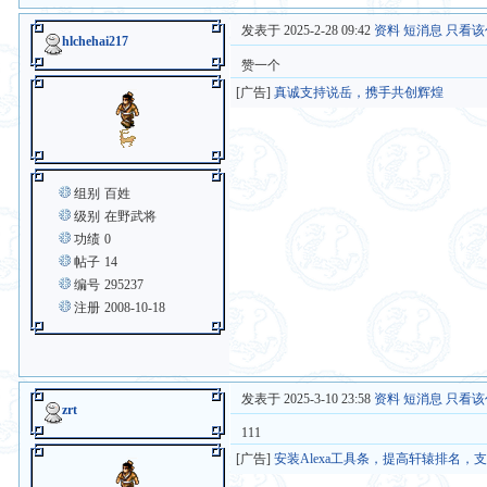
发表于 2025-2-28 09:42
资料
短消息
只看该
hlchehai217
赞一个
[广告]
真诚支持说岳，携手共创辉煌
组别
百姓
级别
在野武将
功绩
0
帖子
14
编号
295237
注册
2008-10-18
发表于 2025-3-10 23:58
资料
短消息
只看该
zrt
111
[广告]
安装Alexa工具条，提高轩辕排名，