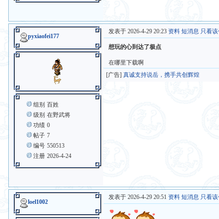
发表于 2026-4-29 20:23
资料
短消息
只看该
pyxiaofei177
想玩的心到达了极点
在哪里下载啊
[广告]
真诚支持说岳，携手共创辉煌
组别
百姓
级别
在野武将
功绩
0
帖子
7
编号
550513
注册
2026-4-24
发表于 2026-4-29 20:51
资料
短消息
只看该
loel1002