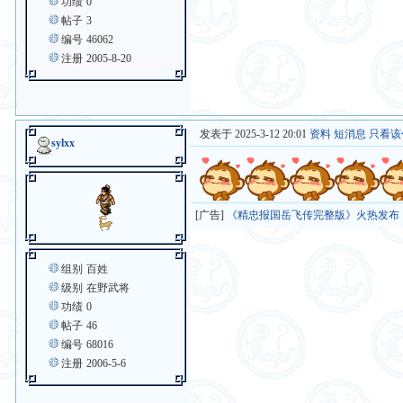
功绩
0
帖子
3
编号
46062
注册
2005-8-20
发表于 2025-3-12 20:01
资料
短消息
只看该
sylxx
[广告]
《精忠报国岳飞传完整版》火热发布
组别
百姓
级别
在野武将
功绩
0
帖子
46
编号
68016
注册
2006-5-6