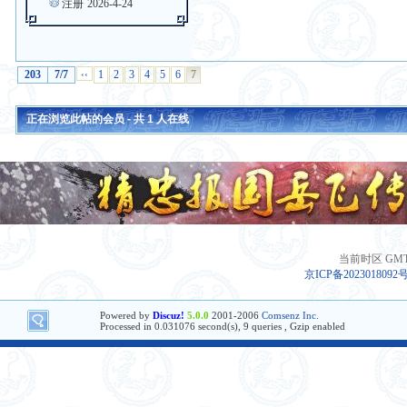
注册
2026-4-24
203
7/7
‹‹
1
2
3
4
5
6
7
正在浏览此帖的会员 - 共
1
人在线
当前时区 GMT+8
京ICP备2023018092
Powered by
Discuz!
5.0.0
2001-2006
Comsenz Inc.
Processed in 0.031076 second(s), 9 queries , Gzip enabled