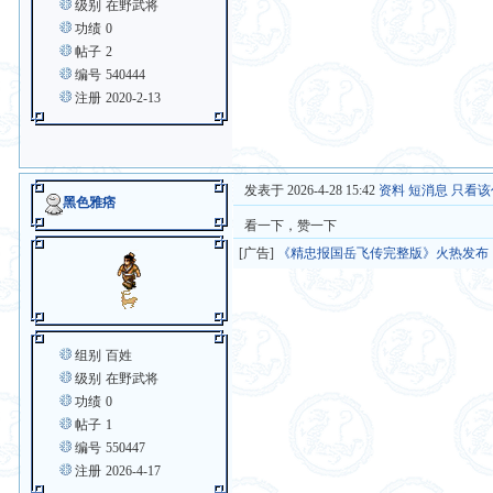
级别
在野武将
功绩
0
帖子
2
编号
540444
注册
2020-2-13
发表于 2026-4-28 15:42
资料
短消息
只看该
黑色雅痞
看一下，赞一下
[广告]
《精忠报国岳飞传完整版》火热发布
组别
百姓
级别
在野武将
功绩
0
帖子
1
编号
550447
注册
2026-4-17