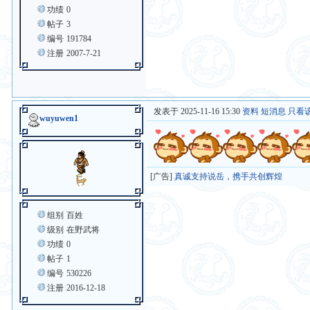
功绩
0
帖子
3
编号
191784
注册
2007-7-21
发表于 2025-11-16 15:30
资料
短消息
只看
wuyuwen1
[广告]
真诚支持说岳，携手共创辉煌
组别
百姓
级别
在野武将
功绩
0
帖子
1
编号
530226
注册
2016-12-18