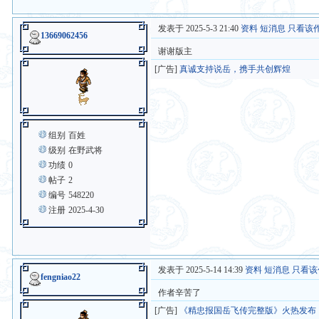
发表于 2025-5-3 21:40
资料
短消息
只看该
13669062456
谢谢版主
[广告]
真诚支持说岳，携手共创辉煌
组别
百姓
级别
在野武将
功绩
0
帖子
2
编号
548220
注册
2025-4-30
发表于 2025-5-14 14:39
资料
短消息
只看该
fengniao22
作者辛苦了
[广告]
《精忠报国岳飞传完整版》火热发布