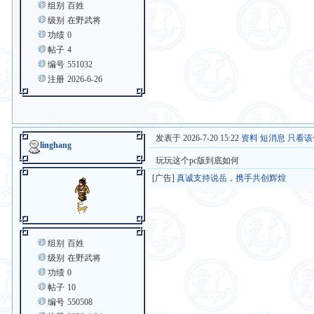
组别
百姓
级别
在野武将
功绩
0
帖子
4
编号
551032
注册
2026-6-26
发表于 2026-7-20 15:22
资料
短消息
只看该
linghang
玩玩这个pc版到底如何
[广告]
真诚支持说岳，携手共创辉煌
组别
百姓
级别
在野武将
功绩
0
帖子
10
编号
550508