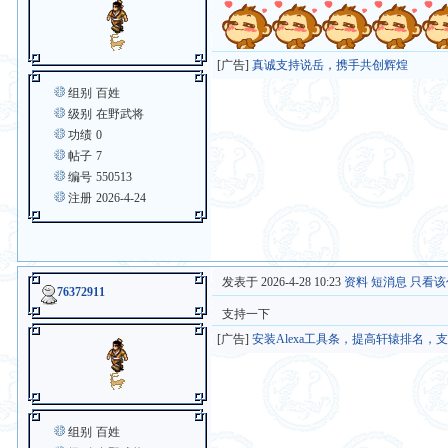
[广告]
真诚支持说岳，携手共创辉煌
组别
百姓
级别
在野武将
功绩
0
帖子
7
编号
550513
注册
2026-4-24
发表于 2026-4-28 10:23
资料
短消息
只看该
76372911
支持一下
[广告]
安装Alexa工具条，提高轩辕排名，
组别
百姓