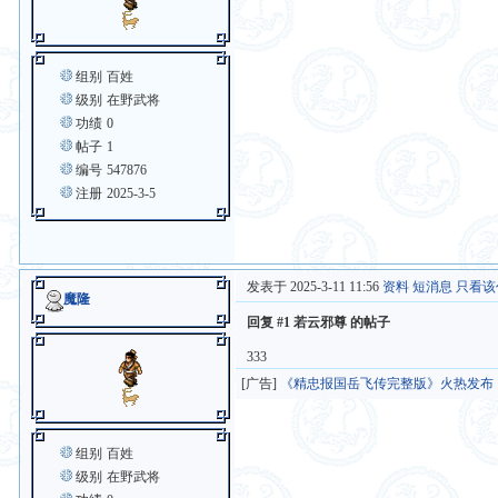
组别
百姓
级别
在野武将
功绩
0
帖子
1
编号
547876
注册
2025-3-5
发表于 2025-3-11 11:56
资料
短消息
只看该
魔隆
回复 #1 若云邪尊 的帖子
333
[广告]
《精忠报国岳飞传完整版》火热发布
组别
百姓
级别
在野武将