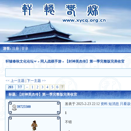
游客:
注册
|
登录
轩辕春秋文化论坛
»
同人战棋手游
» 【封神英杰传】第一季完整版完美收官
<< 上一主题
|
下一主题 >>
203
7/7
‹‹
1
2
3
4
5
6
7
标题: 【封神英杰传】第一季完整版完美收官
发表于 2025-2-23 22:12
资料
短消息
只看该
39725500
1
不错