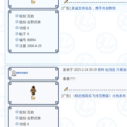
[广告]
真诚支持说岳，携手共创辉煌
组别
百姓
级别
在野武将
功绩
0
帖子
9
编号
80894
注册
2006-8-29
发表于 2025-2-24 20:19
资料
短消息
只看该
neweast
看看!!!!!
[广告]
《精忠报国岳飞传完整版》火热发布
组别
百姓
级别
在野武将
功绩
0