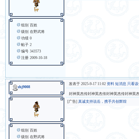
组别
百姓
级别
在野武将
功绩
0
帖子
2
编号
343573
注册
2009-10-18
发表于 2025-9-17 11:02
资料
短消息
只看该
zhj9008
封神英杰传封神英杰传封神英杰传封神英
[广告]
真诚支持说岳，携手共创辉煌
组别
百姓
级别
在野武将