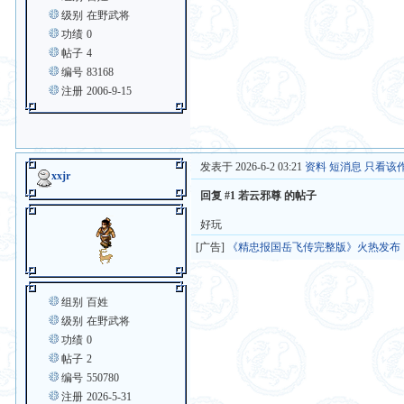
级别
在野武将
功绩
0
帖子
4
编号
83168
注册
2006-9-15
发表于 2026-6-2 03:21
资料
短消息
只看该
xxjr
回复 #1 若云邪尊 的帖子
好玩
[广告]
《精忠报国岳飞传完整版》火热发布
组别
百姓
级别
在野武将
功绩
0
帖子
2
编号
550780
注册
2026-5-31