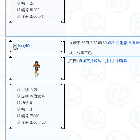
帖子
25
编号
82982
注册
2006-9-14
发表于 2025-2-25 09:36
资料
短消息
只看该
longdi9
楼主分享不已
[广告]
真诚支持说岳，携手共创辉煌
组别
百姓
级别
在野武将
功绩
0
帖子
3
编号
76910
注册
2006-7-26