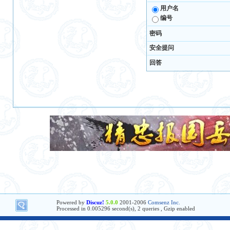
用户名
编号
密码
安全提问
回答
Powered by
Discuz!
5.0.0
2001-2006
Comsenz Inc.
Processed in 0.005296 second(s), 2 queries , Gzip enabled