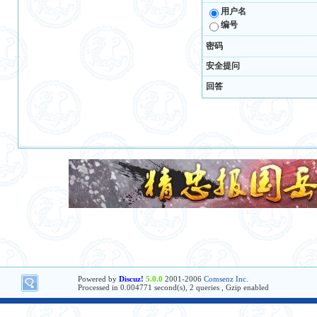
用户名
编号
密码
安全提问
回答
Powered by
Discuz!
5.0.0
2001-2006
Comsenz Inc.
Processed in 0.004771 second(s), 2 queries , Gzip enabled