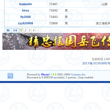
huqianfei
71467
山西
kirey
71642
男
fly2008
71843
男
zyy820908
72868
男
浙江省杭
86
1/4
1
2
3
4
››
当前时区 GMT+8
京ICP备2023018092
Powered by
Discuz!
5.0.0
2001-2006
Comsenz Inc.
Processed in 0.008558 second(s), 3 queries , Gzip enabled