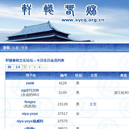
游客:
注册
|
登录
轩辕春秋文化论坛
» 今日生日会员列表
86
1/4
1
2
3
4
››
用户名
编号
性别
主页
来自
zwn6
4126
男
xgz071339
5145
男
浙江杭州
(永远的MU)
fengxv
23128
男
主页
(风西尧)
niya-yeye
37517
女
niya-yeye杨威利
37575
≈陆逊≈
38621
男