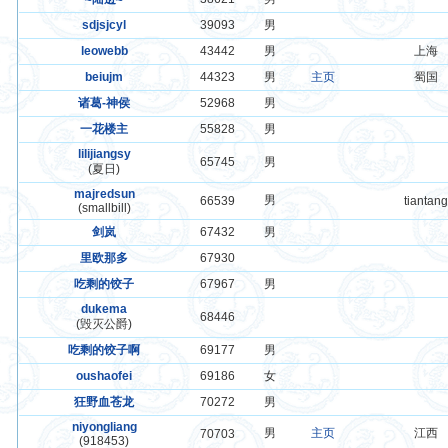
sdjsjcyl
39093
男
leowebb
43442
男
上海
beiujm
44323
男
主页
蜀国
诸葛-神侯
52968
男
一花楼主
55828
男
lilijiangsy
65745
男
(夏日)
majredsun
男
66539
tiantan
(smallbill)
剑岚
67432
男
里欧那多
67930
吃剩的饺子
67967
男
dukema
68446
(毁灭公爵)
吃剩的饺子啊
69177
男
oushaofei
69186
女
狂野血苍龙
70272
男
niyongliang
男
主页
江西
70703
(918453)